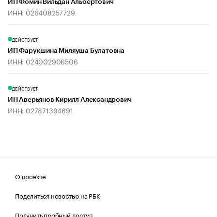
ИП Фомин Вильдан Альбертович
ИНН: 026408257729
ДЕЙСТВУЕТ
ИП Фарукшина Миляуша Булатовна
ИНН: 024002906506
ДЕЙСТВУЕТ
ИП Аверьянов Кирилл Александрович
ИНН: 027871394691
О проекте
Поделиться новостью на РБК
Получить пробный доступ