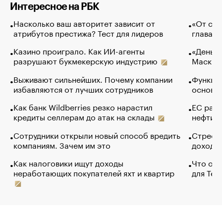
Интересное на РБК
Насколько ваш авторитет зависит от
«От спо
атрибутов престижа? Тест для лидеров
глава к
Казино проиграло. Как ИИ-агенты
«Деньги
разрушают букмекерскую индустрию
Маск в 
Выживают сильнейших. Почему компании
Функции
избавляются от лучших сотрудников
основ э
Как банк Wildberries резко нарастил
ЕС раз
кредиты селлерам до атак на склады
нефти —
Сотрудники открыли новый способ вредить
Стресс 
компаниям. Зачем им это
доходов
Как налоговики ищут доходы
Что обв
неработающих покупателей яхт и квартир
для Tel