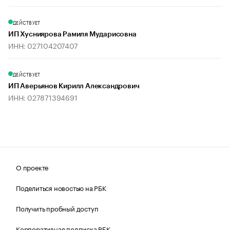
ДЕЙСТВУЕТ
ИП Хусниярова Рамиля Мударисовна
ИНН: 027104207407
ДЕЙСТВУЕТ
ИП Аверьянов Кирилл Александрович
ИНН: 027871394691
О проекте
Поделиться новостью на РБК
Получить пробный доступ
Корпоративная подписка РБК