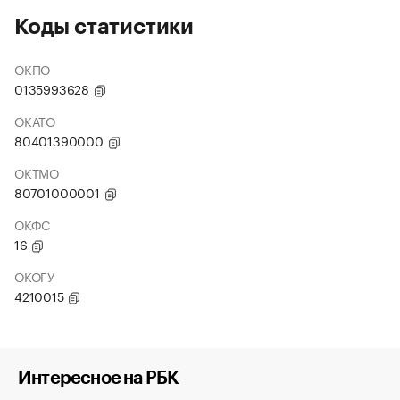
Коды статистики
ОКПО
0135993628
ОКАТО
80401390000
ОКТМО
80701000001
ОКФС
16
ОКОГУ
4210015
Интересное на РБК