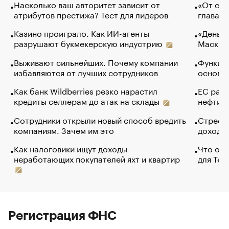
Насколько ваш авторитет зависит от
«От спо
атрибутов престижа? Тест для лидеров
глава к
Казино проиграло. Как ИИ-агенты
«Деньги
разрушают букмекерскую индустрию
Маск в 
Выживают сильнейших. Почему компании
Функции
избавляются от лучших сотрудников
основ э
Как банк Wildberries резко нарастил
ЕС раз
кредиты селлерам до атак на склады
нефти —
Сотрудники открыли новый способ вредить
Стресс 
компаниям. Зачем им это
доходов
Как налоговики ищут доходы
Что обв
неработающих покупателей яхт и квартир
для Tel
Регистрация ФНС