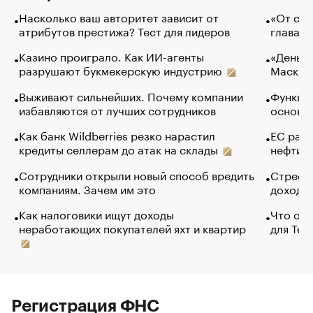
Насколько ваш авторитет зависит от
«От спо
атрибутов престижа? Тест для лидеров
глава к
Казино проиграло. Как ИИ-агенты
«Деньги
разрушают букмекерскую индустрию
Маск в 
Выживают сильнейших. Почему компании
Функции
избавляются от лучших сотрудников
основ э
Как банк Wildberries резко нарастил
ЕС раз
кредиты селлерам до атак на склады
нефти —
Сотрудники открыли новый способ вредить
Стресс 
компаниям. Зачем им это
доходов
Как налоговики ищут доходы
Что обв
неработающих покупателей яхт и квартир
для Tel
Регистрация ФНС