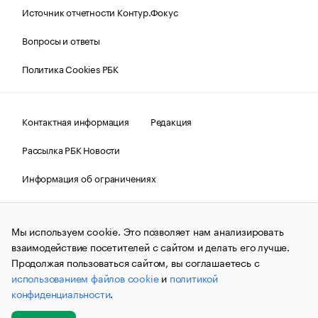
Источник отчетности Контур.Фокус
Вопросы и ответы
Политика Cookies РБК
Контактная информация
Редакция
Рассылка РБК Новости
Информация об ограничениях
Правовая информация
О соблюдении авторских прав
Мы используем cookie. Это позволяет нам анализировать
© АО «РОСБИЗНЕСКОНСАЛТИНГ»,
1995–2026.
Сообщения
и материалы информационного агентства «РБК»
взаимодействие посетителей с сайтом и делать его лучше.
(зарегистрировано Федеральной службой по надзору в сфере
Продолжая пользоваться сайтом, вы соглашаетесь с
связи, информационных технологий и массовых
использованием файлов cookie
и
политикой
коммуникаций (Роскомнадзор) 09.12.2015 за номером ИА
№ФС77-63848) сопровождаются пометкой «РБК». Отдельные
конфиденциальности
.
публикации могут содержать информацию,
не предназначенную для пользователей