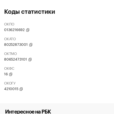
Коды статистики
ОКПО
0136216692
ОКАТО
80252873001
ОКТМО
80652473101
ОКФС
16
ОКОГУ
4210015
Интересное на РБК