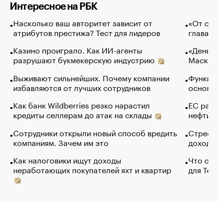
Интересное на РБК
Насколько ваш авторитет зависит от
«От спо
атрибутов престижа? Тест для лидеров
глава к
Казино проиграло. Как ИИ-агенты
«Деньги
разрушают букмекерскую индустрию
Маск в 
Выживают сильнейших. Почему компании
Функции
избавляются от лучших сотрудников
основ э
Как банк Wildberries резко нарастил
ЕС раз
кредиты селлерам до атак на склады
нефти —
Сотрудники открыли новый способ вредить
Стресс 
компаниям. Зачем им это
доходов
Как налоговики ищут доходы
Что обв
неработающих покупателей яхт и квартир
для Tel