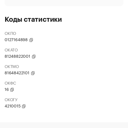
Коды статистики
ОКПО
0127164898
ОКАТО
81248822001
ОКТМО
81648422101
ОКФС
16
ОКОГУ
4210015