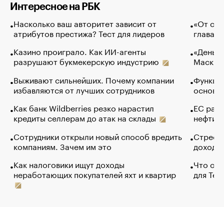
Интересное на РБК
Насколько ваш авторитет зависит от
«От спо
атрибутов престижа? Тест для лидеров
глава к
Казино проиграло. Как ИИ-агенты
«Деньги
разрушают букмекерскую индустрию
Маск в 
Выживают сильнейших. Почему компании
Функции
избавляются от лучших сотрудников
основ э
Как банк Wildberries резко нарастил
ЕС раз
кредиты селлерам до атак на склады
нефти —
Сотрудники открыли новый способ вредить
Стресс 
компаниям. Зачем им это
доходов
Как налоговики ищут доходы
Что обв
неработающих покупателей яхт и квартир
для Tel