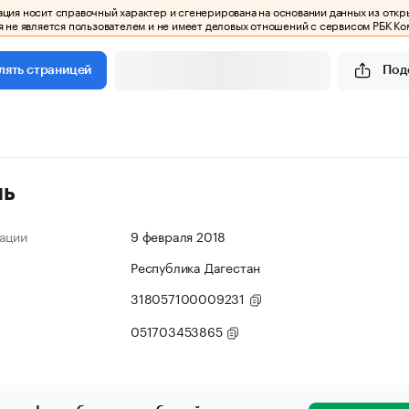
ия носит справочный характер и сгенерирована на основании данных из откр
 не является пользователем и не имеет деловых отношений с сервисом РБК Ко
Под
лять страницей
ль
ации
9 февраля 2018
Республика Дагестан
318057100009231
051703453865