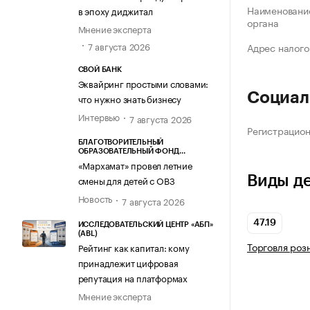
Наименование
в эпоху диджитал
органа
Мнение эксперта
7 августа 2026
Адрес налого
СВОЙ БАНК
Эквайринг простыми словами:
Социал
что нужно знать бизнесу
Интервью
7 августа 2026
Регистрацио
БЛАГОТВОРИТЕЛЬНЫЙ
ОБРАЗОВАТЕЛЬНЫЙ ФОНД
«МАРХАМАТ»
«Мархамат» провел летние
Виды д
смены для детей с ОВЗ
Новость
7 августа 2026
47.19
ИССЛЕДОВАТЕЛЬСКИЙ ЦЕНТР «АБП»
(ABL)
Торговля роз
Рейтинг как капитал: кому
принадлежит цифровая
репутация на платформах
Мнение эксперта