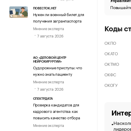
Управляйт
Повышайте
ПОВЕСТОК.НЕТ
Нужен ли военный билет для
получения загранпаспорта
Мнение эксперта
Коды с
7 августа 2026
ОКПО
ОКАТО
АО «ДЕЛОВОЙ ЦЕНТР
НЕЙРОХИРУРГИИ»
ОКТМО
Судорожные приступы: что
нужно знать пациенту
ОКФС
Мнение эксперта
ОКОГУ
7 августа 2026
СПЕКТРДАТА
Проверка кандидатов для
кадрового агентства: как
Интер
повысить качество отбора
Насколь
Мнение эксперта
лидеро