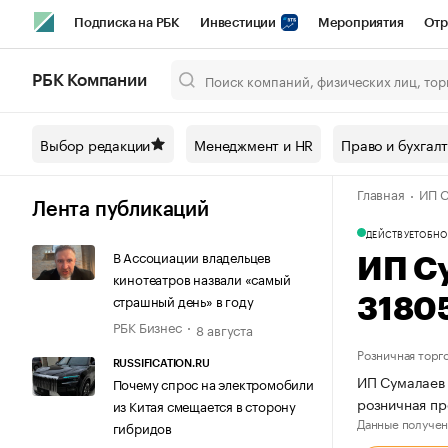
Подписка на РБК
Инвестиции
Мероприятия
Отр
Спорт
Школа управления РБК
РБК Образование
РБ
РБК Компании
Город
Стиль
Крипто
РБК Бизнес-среда
Дискусси
Выбор редакции
Менеджмент и HR
Право и бухгал
Спецпроекты СПб
Конференции СПб
Спецпроекты
Главная
ИП С
Технологии и медиа
Финансы
Рынок наличной валют
Лента публикаций
ДЕЙСТВУЕТ
ОБНО
В Ассоциации владельцев
ИП С
кинотеатров назвали «самый
страшный день» в году
3180
РБК Бизнес
8 августа
Розничная торг
RUSSIFICATION.RU
ИП Сумалаев 
Почему спрос на электромобили
розничная пр
из Китая смещается в сторону
Данные получен
гибридов