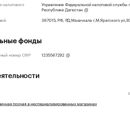
 налогового
Управление Федеральной налоговой службы 
Республике Дагестан
вой
367015, РФ, РД,Махачкала г,М.Ярагского ул,
ьные фонды
нный номер СФР
1235567292
еятельности
ничная прочая в неспециализированных магазинах