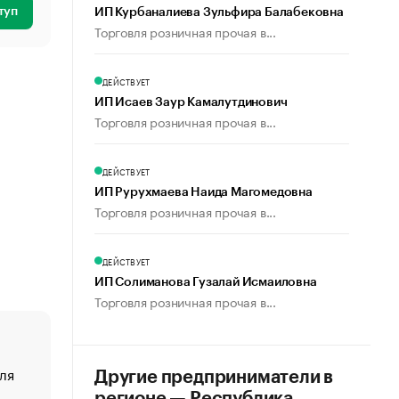
туп
ИП Курбаналиева Зульфира Балабековна
Торговля розничная прочая в...
ДЕЙСТВУЕТ
ИП Исаев Заур Камалутдинович
Торговля розничная прочая в...
ДЕЙСТВУЕТ
ИП Рурухмаева Наида Магомедовна
Торговля розничная прочая в...
ДЕЙСТВУЕТ
ИП Солиманова Гузалай Исмаиловна
Торговля розничная прочая в...
ля
«От спорта тело стареет иначе». Как живет глава ко
Другие предприниматели в
создавшей GTA