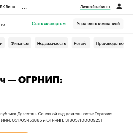
...
БК Вино
Личный кабинет
Стать экспертом
Управлять компанией
кте
азета
жи
Финансы
Недвижимость
Ретейл
Производство
ич — ОГРНИП:
публика Дагестан. Основной вид деятельности: Торговля
ты ИНН: 051703453865 и ОГРНИП: 318057100009231.