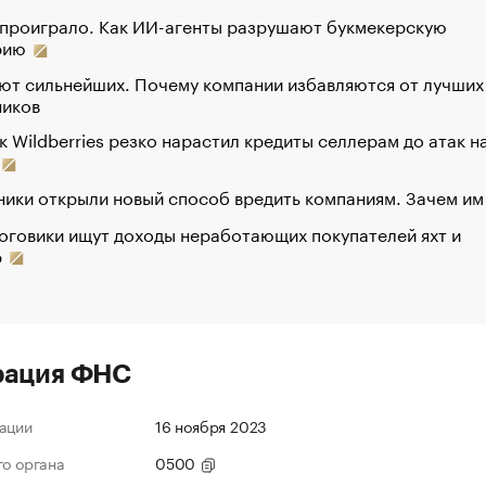
 проиграло. Как ИИ-агенты разрушают букмекерскую
рию
ют сильнейших. Почему компании избавляются от лучших
ников
к Wildberries резко нарастил кредиты селлерам до атак н
ики открыли новый способ вредить компаниям. Зачем им
оговики ищут доходы неработающих покупателей яхт и
р
рация ФНС
ации
16 ноября 2023
го органа
0500