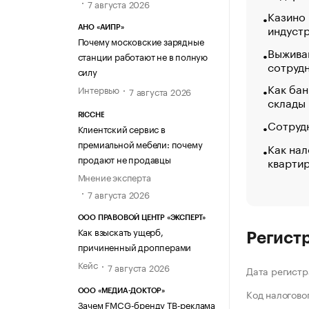
7 августа 2026
Казино
индуст
АНО «АИПР»
Почему московские зарядные
Выжива
станции работают не в полную
сотруд
силу
Как бан
Интервью
7 августа 2026
склады
RICCHE
Сотрудн
Клиентский сервис в
премиальной мебели: почему
Как нал
продают не продавцы
кварти
Мнение эксперта
7 августа 2026
ООО ПРАВОВОЙ ЦЕНТР «ЭКСПЕРТ»
Как взыскать ущерб,
Регист
причиненный дропперами
Кейс
7 августа 2026
Дата регистр
Код налогово
ООО «МЕДИА-ДОКТОР»
Зачем FMCG-бренду ТВ-реклама