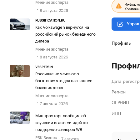
Мнение эксперта
Информац
Компания
8 августа 2026
RUSSIFICATION.RU
Управ
Как Volkswagen вернулся на
российский рынок без единого
дилера
Профиль
Мнение эксперта
8 августа 2026
Профи
VESPERFIN
Россияне не мечтают о
богатстве: что для нас важнее
Дата регистр
больших денег
Регион
Мнение эксперта
ОГРНИП
7 августа 2026
ИНН
Минпромторг сообщил об
изучении властями идей по
поддержке селлеров WB
РБК Бизнес
7 августа