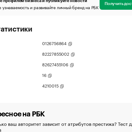
е профилем бизнеса и публикуйте новости
Получить дос
 узнаваемость и развивайте личный бренд на РБК
татистики
0126756864
82227855002
82627455106
16
4210015
есное на РБК
ко ваш авторитет зависит от атрибутов престижа? Тест д
в