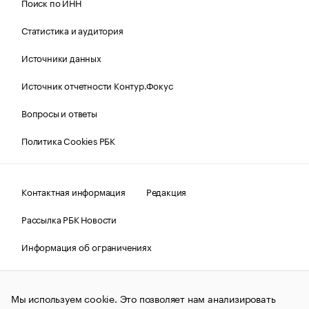
Поиск по ИНН
Статистика и аудитория
Источники данных
Источник отчетности Контур.Фокус
Вопросы и ответы
Политика Cookies РБК
Контактная информация
Редакция
Рассылка РБК Новости
Информация об ограничениях
Правовая информация
О соблюдении авторских прав
Мы используем cookie. Это позволяет нам анализировать
© АО «РОСБИЗНЕСКОНСАЛТИНГ»,
1995–2026.
Сообщения