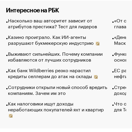
Интересное на РБК
Насколько ваш авторитет зависит от
«От спо
атрибутов престижа? Тест для лидеров
глава к
Казино проиграло. Как ИИ-агенты
«Деньги
разрушают букмекерскую индустрию
Маск в 
Выживают сильнейших. Почему компании
Функции
избавляются от лучших сотрудников
основ э
Как банк Wildberries резко нарастил
ЕС раз
кредиты селлерам до атак на склады
нефти —
Сотрудники открыли новый способ вредить
Стресс 
компаниям. Зачем им это
доходов
Как налоговики ищут доходы
Что обв
неработающих покупателей яхт и квартир
для Tel