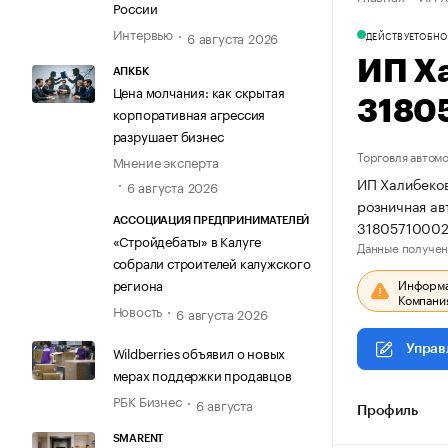
России
Интервью
6 августа 2026
ДЕЙСТВУЕТ
ОБНО
ИП Х
АПКБК
Цена молчания: как скрытая
3180
корпоративная агрессия
разрушает бизнес
Торговля автом
Мнение эксперта
ИП Халибеков
6 августа 2026
розничная ав
АССОЦИАЦИЯ ПРЕДПРИНИМАТЕЛЕЙ
31805710002
«Стройдебаты» в Калуге
Данные получен
собрали строителей калужского
Информац
региона
Компания
Новость
6 августа 2026
Управ
Wildberries объявил о новых
мерах поддержки продавцов
РБК Бизнес
6 августа
Профиль
SMARENT