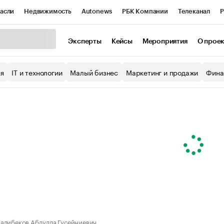
асли
Недвижимость
Autonews
РБК Компании
Телеканал
Р
К Курсы
РБК Life
Тренды
Визионеры
Национальные проекты
Эксперты
Кейсы
Мероприятия
О прое
уб
Исследования
Кредитные рейтинги
Франшизы
Газета
ия
IT и технологии
Малый бизнес
Маркетинг и продажи
Фина
Проверка контрагентов
Политика
Экономика
Бизнес
ы
алибеков Абдулла Гусейниевич