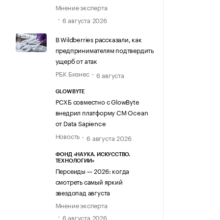
Мнение эксперта
6 августа 2026
В Wildberries рассказали, как
предпринимателям подтвердить
ущерб от атак
РБК Бизнес
6 августа
GLOWBYTE
РСХБ совместно с GlowByte
внедрил платформу CM Ocean
от Data Sapience
Новость
6 августа 2026
ФОНД «НАУКА. ИСКУССТВО.
ТЕХНОЛОГИИ»
Персеиды — 2026: когда
смотреть самый яркий
звездопад августа
Мнение эксперта
6 августа 2026