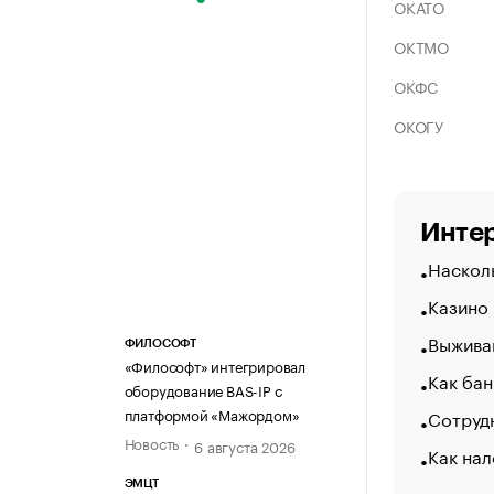
ОКАТО
ОКТМО
ОКФС
ОКОГУ
Интер
Насколь
Казино
Выжива
ФИЛОСОФТ
«Философт» интегрировал
Как бан
оборудование BAS-IP с
платформой «Мажордом»
Сотрудн
Новость
6 августа 2026
Как нал
ЭМЦТ