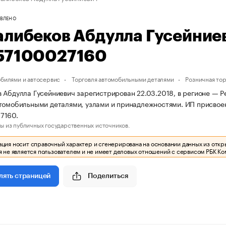
ВЛЕНО
алибеков Абдулла Гусейние
57100027160
обилями и автосервис
Торговля автомобильными деталями
Розничная тор
 Абдулла Гусейниевич зарегистрирован 22.03.2018, в регионе — Р
томобильными деталями, узлами и принадлежностями. ИП присво
7160.
ы из публичных государственных источников.
ия носит справочный характер и сгенерирована на основании данных из откр
 не является пользователем и не имеет деловых отношений с сервисом РБК Ко
Поделиться
лять страницей