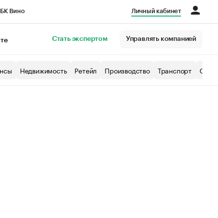
БК Вино
Личный кабинет
Город
Стать экспертом
Управлять компанией
кте
нсы
Недвижимость
Ретейл
Производство
Транспорт
Образ