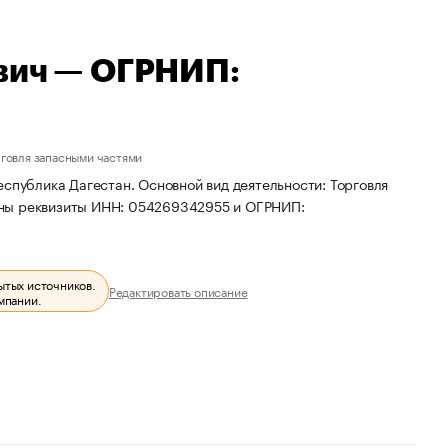
вич — ОГРНИП:
говля запасными частями
еспублика Дагестан. Основной вид деятельности: Торговля
ены реквизиты ИНН: 054269342955 и ОГРНИП:
ытых источников.
Редактировать описание
мпании.