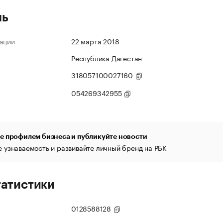
ль
ации
22 марта 2018
Республика Дагестан
318057100027160
054269342955
е профилем бизнеса и публикуйте новости
 узнаваемость и развивайте личный бренд на РБК
татистики
0128588128