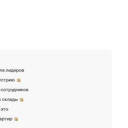
для лидеров
«От спор
дустрию
«Деньги 
 сотрудников
на склады
 это
вартир