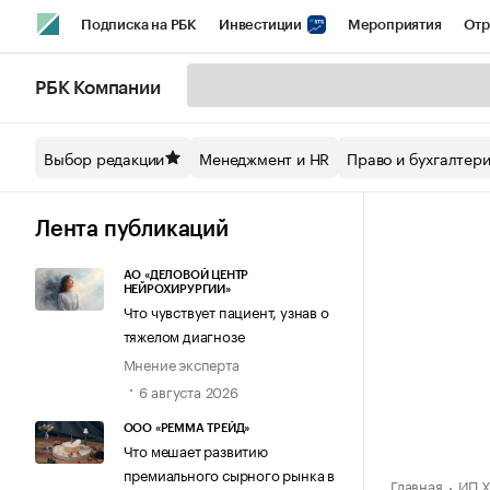
Подписка на РБК
Инвестиции
Мероприятия
Отр
Спорт
Школа управления РБК
РБК Образование
РБ
РБК Компании
Стиль
Крипто
РБК Бизнес-среда
Дискуссионный кл
Выбор редакции
Менеджмент и HR
Право и бухгалтер
Спецпроекты СПб
Конференции СПб
Спецпроекты
Технологии и медиа
Финансы
Рынок наличной валют
Лента публикаций
АО «ДЕЛОВОЙ ЦЕНТР
НЕЙРОХИРУРГИИ»
Что чувствует пациент, узнав о
тяжелом диагнозе
Мнение эксперта
6 августа 2026
ООО «РЕММА ТРЕЙД»
Что мешает развитию
премиального сырного рынка в
Главная
ИП Х