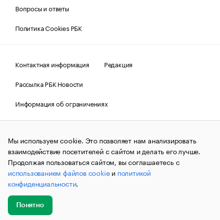
Вопросы и ответы
Политика Cookies РБК
Контактная информация
Редакция
Рассылка РБК Новости
Информация об ограничениях
Правовая информация
О соблюдении авторских прав
Мы используем cookie. Это позволяет нам анализировать
© АО «РОСБИЗНЕСКОНСАЛТИНГ»,
1995–2026.
Сообщения
и материалы информационного агентства «РБК»
взаимодействие посетителей с сайтом и делать его лучше.
(зарегистрировано Федеральной службой по надзору в сфере
Продолжая пользоваться сайтом, вы соглашаетесь с
связи, информационных технологий и массовых
использованием файлов cookie
и
политикой
коммуникаций (Роскомнадзор) 09.12.2015 за номером ИА
№ФС77-63848) сопровождаются пометкой «РБК». Отдельные
конфиденциальности
.
публикации могут содержать информацию,
не предназначенную для пользователей
до 18 лет.
companycardsfeedback@rbc.ru
Понятно
Добавить