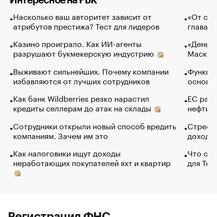
Интересное на РБК
Насколько ваш авторитет зависит от
«От спо
атрибутов престижа? Тест для лидеров
глава к
Казино проиграло. Как ИИ-агенты
«Деньги
разрушают букмекерскую индустрию
Маск в 
Выживают сильнейших. Почему компании
Функции
избавляются от лучших сотрудников
основ э
Как банк Wildberries резко нарастил
ЕС раз
кредиты селлерам до атак на склады
нефти —
Сотрудники открыли новый способ вредить
Стресс 
компаниям. Зачем им это
доходов
Как налоговики ищут доходы
Что обв
неработающих покупателей яхт и квартир
для Tel
Регистрация ФНС