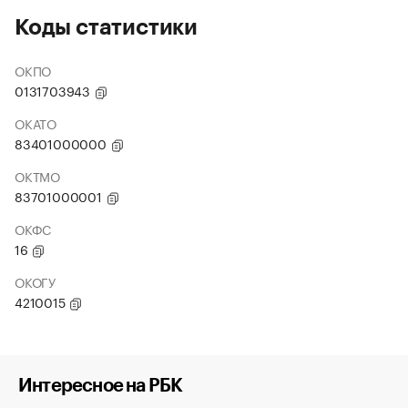
Коды статистики
ОКПО
0131703943
ОКАТО
83401000000
ОКТМО
83701000001
ОКФС
16
ОКОГУ
4210015
Интересное на РБК