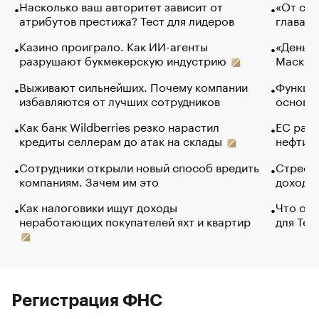
Насколько ваш авторитет зависит от
«От спо
атрибутов престижа? Тест для лидеров
глава к
Казино проиграло. Как ИИ-агенты
«Деньги
разрушают букмекерскую индустрию
Маск в 
Выживают сильнейших. Почему компании
Функции
избавляются от лучших сотрудников
основ э
Как банк Wildberries резко нарастил
ЕС раз
кредиты селлерам до атак на склады
нефти —
Сотрудники открыли новый способ вредить
Стресс 
компаниям. Зачем им это
доходов
Как налоговики ищут доходы
Что обв
неработающих покупателей яхт и квартир
для Tel
Регистрация ФНС