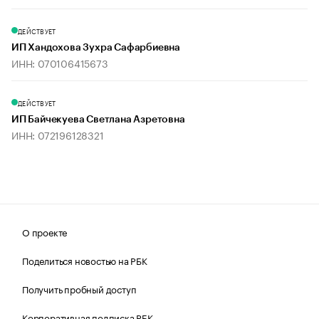
ДЕЙСТВУЕТ
ИП Хандохова Зухра Сафарбиевна
ИНН: 070106415673
ДЕЙСТВУЕТ
ИП Байчекуева Светлана Азретовна
ИНН: 072196128321
О проекте
Поделиться новостью на РБК
Получить пробный доступ
Корпоративная подписка РБК