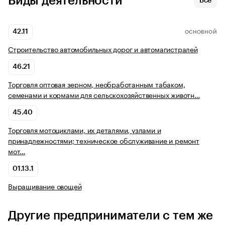
Виды деятельности
Все
42.11
ОСНОВНОЙ
Строительство автомобильных дорог и автомагистралей
46.21
Торговля оптовая зерном, необработанным табаком,
семенами и кормами для сельскохозяйственных животн…
45.40
Торговля мотоциклами, их деталями, узлами и
принадлежностями; техническое обслуживание и ремонт
мот…
01.13.1
Выращивание овощей
Другие предприниматели с тем же