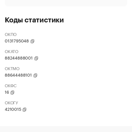
Коды статистики
ОКПО
0131795048
ОКАТО
88244888001
ОКТМО
88644488101
ОКФС
16
ОКОГУ
4210015