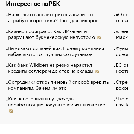
Интересное на РБК
Насколько ваш авторитет зависит от
«От спо
атрибутов престижа? Тест для лидеров
глава к
Казино проиграло. Как ИИ-агенты
«Деньги
разрушают букмекерскую индустрию
Маск в 
Выживают сильнейших. Почему компании
Функции
избавляются от лучших сотрудников
основ э
Как банк Wildberries резко нарастил
ЕС раз
кредиты селлерам до атак на склады
нефти —
Сотрудники открыли новый способ вредить
Стресс 
компаниям. Зачем им это
доходов
Как налоговики ищут доходы
Что обв
неработающих покупателей яхт и квартир
для Tel