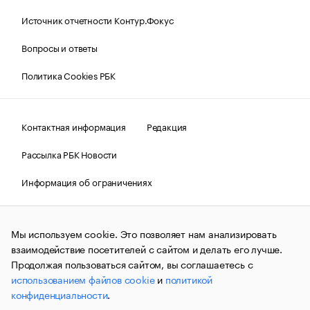
Источник отчетности Контур.Фокус
Вопросы и ответы
Политика Cookies РБК
Контактная информация
Редакция
Рассылка РБК Новости
Информация об ограничениях
Правовая информация
О соблюдении авторских прав
Мы используем cookie. Это позволяет нам анализировать
© АО «РОСБИЗНЕСКОНСАЛТИНГ»,
1995–2026.
Сообщения
и материалы информационного агентства «РБК»
взаимодействие посетителей с сайтом и делать его лучше.
(зарегистрировано Федеральной службой по надзору в сфере
Продолжая пользоваться сайтом, вы соглашаетесь с
связи, информационных технологий и массовых
использованием файлов cookie
и
политикой
коммуникаций (Роскомнадзор) 09.12.2015 за номером ИА
№ФС77-63848) сопровождаются пометкой «РБК». Отдельные
конфиденциальности
.
публикации могут содержать информацию,