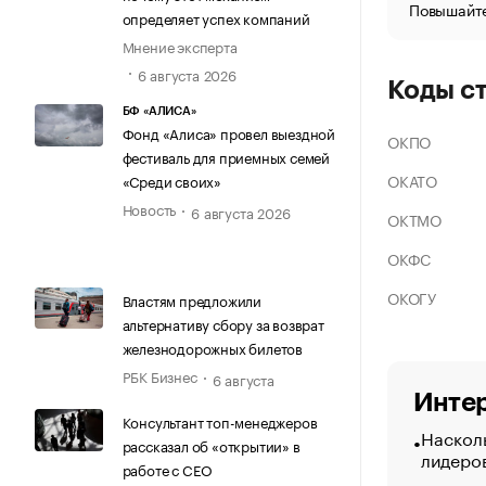
Повышайте
определяет успех компаний
Мнение эксперта
6 августа 2026
Коды с
БФ «АЛИСА»
Фонд «Алиса» провел выездной
ОКПО
фестиваль для приемных семей
ОКАТО
«Среди своих»
Новость
6 августа 2026
ОКТМО
ОКФС
ОКОГУ
Властям предложили
альтернативу сбору за возврат
железнодорожных билетов
РБК Бизнес
6 августа
Интер
Консультант топ-менеджеров
Насколь
рассказал об «открытии» в
лидеро
работе с CEO