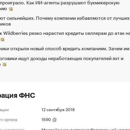
 проиграло. Как ИИ-агенты разрушают букмекерскую
рию
ют сильнейших. Почему компании избавляются от лучших
ников
к Wildberries резко нарастил кредиты селлерам до атак н
ики открыли новый способ вредить компаниям. Зачем им
оговики ищут доходы неработающих покупателей яхт и
р
рация ФНС
ации
12 сентября 2018
го органа
1690
 налогового
Межрайонная инспекция Федеральной налог