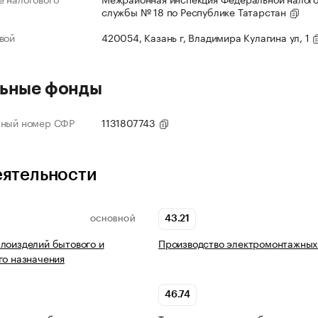
службы № 18 по Республике Татарстан
вой
420054, Казань г, Владимира Кулагина ул, 1
ьные фонды
нный номер СФР
1131807743
еятельности
43.21
ОСНОВНОЙ
лоизделий бытового и
Производство электромонтажных
го назначения
46.74