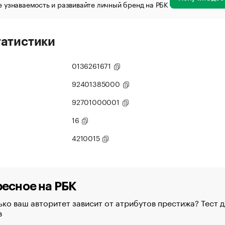
 узнаваемость и развивайте личный бренд на РБК
татистики
0136261671
92401385000
92701000001
16
4210015
есное на РБК
ко ваш авторитет зависит от атрибутов престижа? Тест д
в