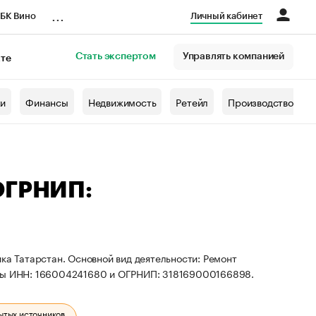
...
БК Вино
Личный кабинет
Стать экспертом
Управлять компанией
кте
азета
жи
Финансы
Недвижимость
Ретейл
Производство
 ОГРНИП:
ка Татарстан. Основной вид деятельности: Ремонт
зиты ИНН: 166004241680 и ОГРНИП: 318169000166898.
ытых источников.