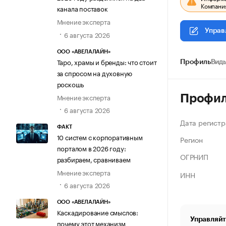
Компания
канала поставок
Мнение эксперта
Управ
6 августа 2026
ООО «АВЕЛАЛАЙН»
Таро, храмы и бренды: что стоит
Профиль
Виды
за спросом на духовную
роскошь
Мнение эксперта
Профи
6 августа 2026
Дата регистр
ФАКТ
10 систем с корпоративным
Регион
порталом в 2026 году:
ОГРНИП
разбираем, сравниваем
Мнение эксперта
ИНН
6 августа 2026
ООО «АВЕЛАЛАЙН»
Каскадирование смыслов:
Управляйт
почему этот механизм