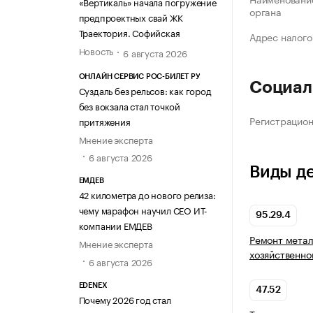
«Вертикаль» начала погружение
органа
предпроектных свай ЖК
Траектория. Софийская
Адрес налого
Новость
6 августа 2026
ОНЛАЙН СЕРВИС РОС-БИЛЕТ РУ
Социал
Суздаль без рельсов: как город
без вокзала стал точкой
Регистрацио
притяжения
Мнение эксперта
6 августа 2026
Виды д
ЕМДЕВ
42 километра до нового релиза:
чему марафон научил СЕО ИТ-
95.29.4
компании ЕМДЕВ
Ремонт метал
Мнение эксперта
хозяйственно
6 августа 2026
EDENEX
47.52
Почему 2026 год стал