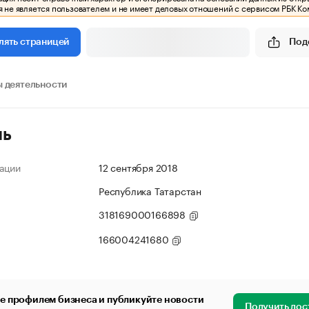
 не является пользователем и не имеет деловых отношений с сервисом РБК Ко
Под
лять страницей
 деятельности
ль
ации
12 сентября 2018
Республика Татарстан
318169000166898
166004241680
е профилем бизнеса и публикуйте новости
Получить дос