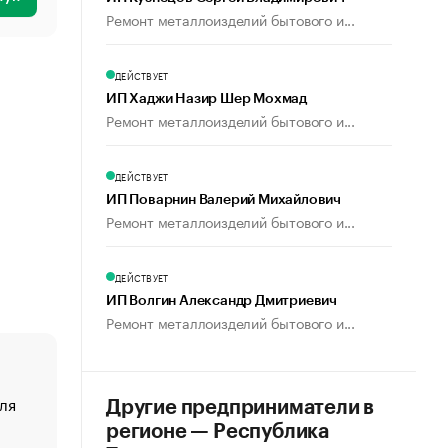
Ремонт металлоизделий бытового и...
ДЕЙСТВУЕТ
ИП Хаджи Назир Шер Мохмад
Ремонт металлоизделий бытового и...
ДЕЙСТВУЕТ
ИП Поварнин Валерий Михайлович
Ремонт металлоизделий бытового и...
ДЕЙСТВУЕТ
ИП Волгин Александр Дмитриевич
Ремонт металлоизделий бытового и...
ля
«От спорта тело стареет иначе». Как живет глава ко
Другие предприниматели в
создавшей GTA
регионе — Республика