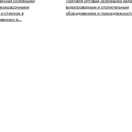
ничная скобяными
Торговля оптовая скобяными изд
лакокрасочными
водопроводным и отопительным
и стеклом в
оборудованием и принадлежност
ованных м…