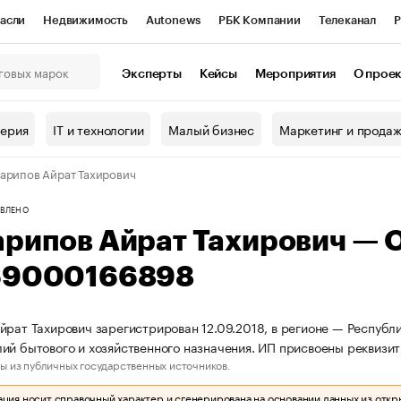
асли
Недвижимость
Autonews
РБК Компании
Телеканал
Р
К Курсы
РБК Life
Тренды
Визионеры
Национальные проекты
Эксперты
Кейсы
Мероприятия
О прое
онный клуб
Исследования
Кредитные рейтинги
Франшизы
Г
терия
IT и технологии
Малый бизнес
Маркетинг и прода
Проверка контрагентов
Политика
Экономика
Бизнес
арипов Айрат Тахирович
ы
ВЛЕНО
арипов Айрат Тахирович —
69000166898
йрат Тахирович зарегистрирован 12.09.2018, в регионе — Республи
ий бытового и хозяйственного назначения. ИП присвоены рекви
ы из публичных государственных источников.
ия носит справочный характер и сгенерирована на основании данных из откр