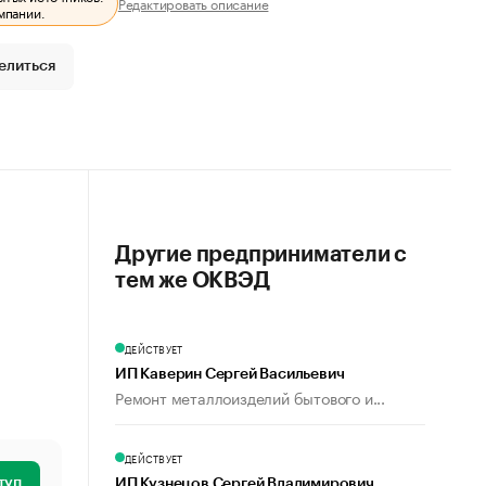
Редактировать описание
мпании.
елиться
Другие предприниматели с
тем же ОКВЭД
ДЕЙСТВУЕТ
ИП Каверин Сергей Васильевич
Ремонт металлоизделий бытового и...
ДЕЙСТВУЕТ
туп
ИП Кузнецов Сергей Владимирович