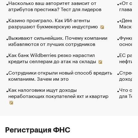
Насколько ваш авторитет зависит от
«От спо
атрибутов престижа? Тест для лидеров
глава к
Казино проиграло. Как ИИ-агенты
«Деньги
разрушают букмекерскую индустрию
Маск в 
Выживают сильнейших. Почему компании
Функции
избавляются от лучших сотрудников
основ э
Как банк Wildberries резко нарастил
ЕС раз
кредиты селлерам до атак на склады
нефти —
Сотрудники открыли новый способ вредить
Стресс 
компаниям. Зачем им это
доходов
Как налоговики ищут доходы
Что обв
неработающих покупателей яхт и квартир
для Tel
Регистрация ФНС