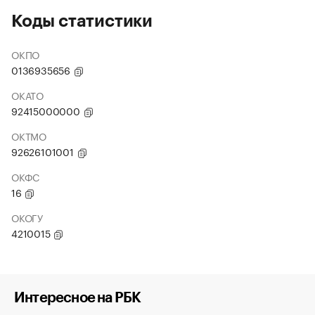
Коды статистики
ОКПО
0136935656
ОКАТО
92415000000
ОКТМО
92626101001
ОКФС
16
ОКОГУ
4210015
Интересное на РБК