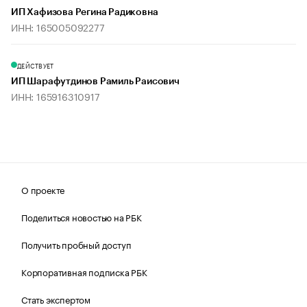
ИП Хафизова Регина Радиковна
ИНН: 165005092277
ДЕЙСТВУЕТ
ИП Шарафутдинов Рамиль Раисович
ИНН: 165916310917
О проекте
Поделиться новостью на РБК
Получить пробный доступ
Корпоративная подписка РБК
Стать экспертом