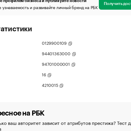
е профилем бизнеса и публикуйте новости
Получить дос
 узнаваемость и развивайте личный бренд на РБК
татистики
0129900109
94401363000
94701000001
16
4210015
есное на РБК
ко ваш авторитет зависит от атрибутов престижа? Тест д
в