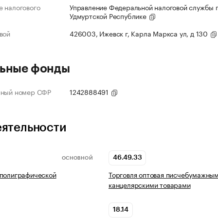
 налогового
Управление Федеральной налоговой службы 
Удмуртской Республике
вой
426003, Ижевск г, Карла Маркса ул, д 130
ьные фонды
нный номер СФР
1242888491
еятельности
46.49.33
ОСНОВНОЙ
 полиграфической
Торговля оптовая писчебумажным
канцелярскими товарами
18.14