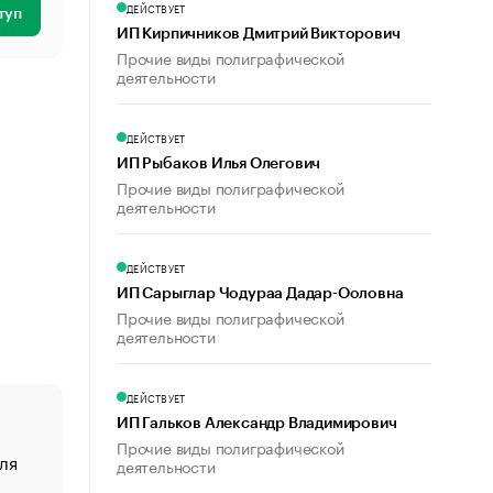
ДЕЙСТВУЕТ
туп
ИП Кирпичников Дмитрий Викторович
Прочие виды полиграфической
деятельности
ДЕЙСТВУЕТ
ИП Рыбаков Илья Олегович
Прочие виды полиграфической
деятельности
ДЕЙСТВУЕТ
ИП Сарыглар Чодураа Дадар-Ооловна
Прочие виды полиграфической
деятельности
ДЕЙСТВУЕТ
ИП Гальков Александр Владимирович
Прочие виды полиграфической
ля
«От спорта тело стареет иначе». Как живет глава ко
деятельности
создавшей GTA