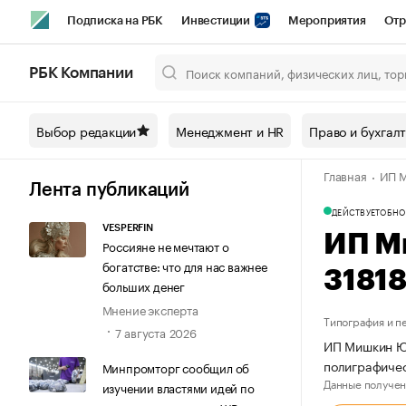
Подписка на РБК
Инвестиции
Мероприятия
Отр
Спорт
Школа управления РБК
РБК Образование
РБ
РБК Компании
Город
Стиль
Крипто
РБК Бизнес-среда
Дискусси
Выбор редакции
Менеджмент и HR
Право и бухгал
Спецпроекты СПб
Конференции СПб
Спецпроекты
Главная
ИП 
Технологии и медиа
Финансы
Рынок наличной валют
Лента публикаций
ДЕЙСТВУЕТ
ОБНО
VESPERFIN
ИП М
Россияне не мечтают о
богатстве: что для нас важнее
3181
больших денег
Мнение эксперта
Типография и п
7 августа 2026
ИП Мишкин Юр
полиграфичес
Минпромторг сообщил об
Данные получен
изучении властями идей по