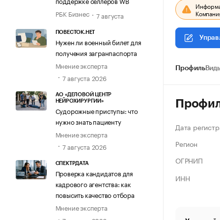
поддержке селлеров WB
Информац
Компания
РБК Бизнес
7 августа
ПОВЕСТОК.НЕТ
Управ
Нужен ли военный билет для
получения загранпаспорта
Мнение эксперта
Профиль
Виды
7 августа 2026
АО «ДЕЛОВОЙ ЦЕНТР
Профи
НЕЙРОХИРУРГИИ»
Судорожные приступы: что
нужно знать пациенту
Дата регистр
Мнение эксперта
Регион
7 августа 2026
ОГРНИП
СПЕКТРДАТА
Проверка кандидатов для
ИНН
кадрового агентства: как
повысить качество отбора
Мнение эксперта
7 августа 2026