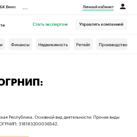
...
БК Вино
Личный кабинет
Стать экспертом
Управлять компанией
кте
азета
жи
Финансы
Недвижимость
Ретейл
Производство
 ОГРНИП:
кая Республика. Основной вид деятельности: Прочие виды
и ОГРНИП: 318183200036542.