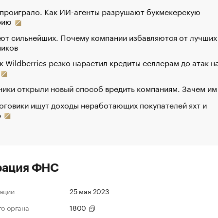
 проиграло. Как ИИ-агенты разрушают букмекерскую
рию
ют сильнейших. Почему компании избавляются от лучших
ников
к Wildberries резко нарастил кредиты селлерам до атак н
ики открыли новый способ вредить компаниям. Зачем им
оговики ищут доходы неработающих покупателей яхт и
р
рация ФНС
ации
25 мая 2023
го органа
1800