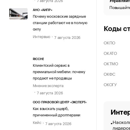
Управляйт
Повышайте
АНО «АИПР»
Почему московские зарядные
станции работают не в полную
Коды с
силу
Интервью
7 августа 2026
ОКПО
ОКАТО
RICCHE
ОКТМО
Клиентский сервис в
премиальной мебели: почему
ОКФС
продают не продавцы
ОКОГУ
Мнение эксперта
7 августа 2026
ООО ПРАВОВОЙ ЦЕНТР «ЭКСПЕРТ»
Как взыскать ущерб,
Интер
причиненный дропперами
Насколь
Кейс
7 августа 2026
лидеро