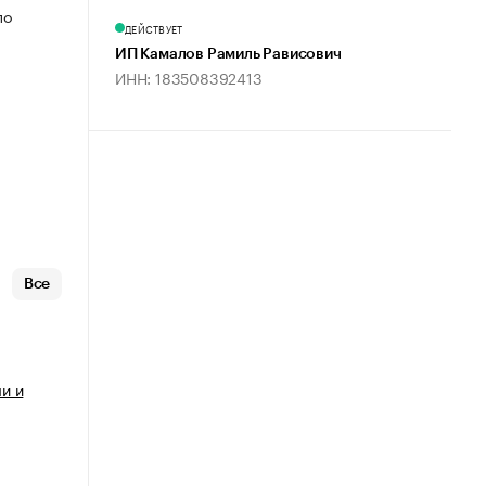
по
ДЕЙСТВУЕТ
ИП Камалов Рамиль Рависович
ИНН: 183508392413
Все
и и