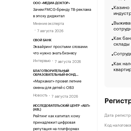
ООО «МЕДИА-ДОКТОР»
Казино
Зачем FMCG-бренду ТВ-реклама
индуст
в эпоху диджитал
Выжива
Мнение эксперта
сотруд
7 августа 2026
Как бан
СВОЙ БАНК
склады
Эквайринг простыми словами:
Сотрудн
что нужно знать бизнесу
Интервью
7 августа 2026
Как нал
кварти
БЛАГОТВОРИТЕЛЬНЫЙ
ОБРАЗОВАТЕЛЬНЫЙ ФОНД
«МАРХАМАТ»
«Мархамат» провел летние
смены для детей с ОВЗ
Новость
7 августа 2026
Регист
ИССЛЕДОВАТЕЛЬСКИЙ ЦЕНТР «АБП»
(ABL)
Дата регистр
Рейтинг как капитал: кому
принадлежит цифровая
Код налогово
репутация на платформах