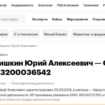
асли
Недвижимость
Autonews
РБК Компании
Телеканал
Р
К Курсы
РБК Life
Тренды
Визионеры
Национальные проекты
Эксперты
Кейсы
Мероприятия
О прое
онный клуб
Исследования
Кредитные рейтинги
Франшизы
Г
терия
IT и технологии
Малый бизнес
Маркетинг и прода
Проверка контрагентов
Политика
Экономика
Бизнес
Мишкин Юрий Алексеевич
ы
ВЛЕНО
ишкин Юрий Алексеевич —
83200036542
ечать
Полиграфическая деятельность
ий Алексеевич зарегистрирован 03.05.2018, в регионе — Удмуртс
кой деятельности. ИП присвоены реквизиты ИНН: 183103721765 
ы из публичных государственных источников.