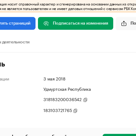
ия носит справочный характер и сгенерирована на основании данных из откр
 не является пользователем и не имеет деловых отношений с сервисом РБК Ко
Подписаться на изменения
По
лять страницей
 деятельности
ль
ации
3 мая 2018
Удмуртская Республика
318183200036542
183103721765