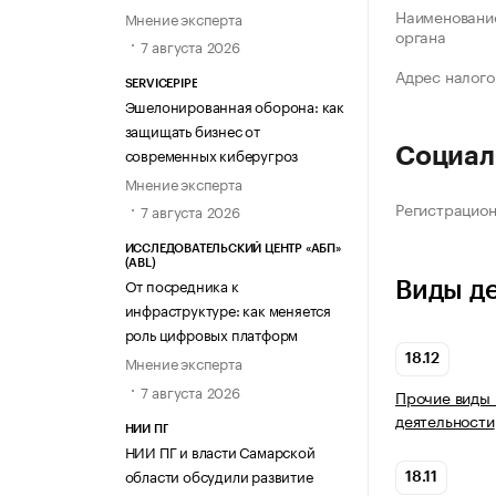
Наименование
Мнение эксперта
органа
7 августа 2026
Адрес налого
SERVICEPIPE
Эшелонированная оборона: как
защищать бизнес от
современных киберугроз
Социал
Мнение эксперта
Регистрацио
7 августа 2026
ИССЛЕДОВАТЕЛЬСКИЙ ЦЕНТР «АБП»
(ABL)
От посредника к
Виды д
инфраструктуре: как меняется
роль цифровых платформ
18.12
Мнение эксперта
7 августа 2026
Прочие виды
деятельности
НИИ ПГ
НИИ ПГ и власти Самарской
области обсудили развитие
18.11