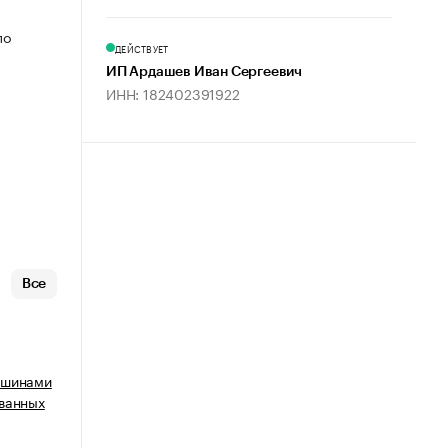
по
ДЕЙСТВУЕТ
ИП Ардашев Иван Сергеевич
ИНН: 182402391922
Все
ашинами
ванных