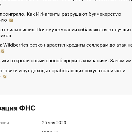
в
 проиграло. Как ИИ-агенты разрушают букмекерскую
рию
ют сильнейших. Почему компании избавляются от лучших
ников
к Wildberries резко нарастил кредиты селлерам до атак н
ики открыли новый способ вредить компаниям. Зачем им
оговики ищут доходы неработающих покупателей яхт и
р
рация ФНС
ации
25 мая 2023