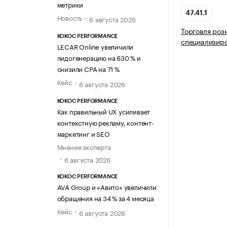
метрики
47.41.1
Новость
6 августа 2026
Торговля роз
KOKOC PERFORMANCE
специализир
LECAR Online увеличили
лидогенерацию на 630 % и
снизили CPA на 71 %
Кейс
6 августа 2026
KOKOC PERFORMANCE
Как правильный UX усиливает
контекстную рекламу, контент-
маркетинг и SEO
Мнение эксперта
6 августа 2026
KOKOC PERFORMANCE
AVA Group и «Авито» увеличили
обращения на 34 % за 4 месяца
Кейс
6 августа 2026