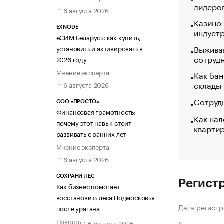
лидеро
6 августа 2026
Казино
EXNODE
индуст
еСИМ Беларусь: как купить,
Выжива
установить и активировать в
сотруд
2026 году
Мнение эксперта
Как бан
склады
6 августа 2026
Сотрудн
ООО «ПРОСТО.»
Финансовая грамотность:
Как нал
почему этот навык стоит
кварти
развивать с ранних лет
Мнение эксперта
6 августа 2026
СОХРАНИ ЛЕС
Регист
Как бизнес помогает
восстановить леса Подмосковья
Дата регистр
после урагана
Новость
6 августа 2026