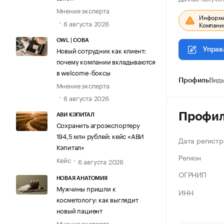
Мнение эксперта
Информац
6 августа 2026
Компания
OWL | СОВА
Новый сотрудник как клиент:
Управ
почему компании вкладываются
в welcome-боксы
Профиль
Виды
Мнение эксперта
6 августа 2026
Профи
АВИ КЭПИТАЛ
Сохранить агроэкспортеру
194,5 млн рублей: кейс «АВИ
Дата регистр
Кэпитал»
Регион
Кейс
6 августа 2026
ОГРНИП
НОВАЯ АНАТОМИЯ
Мужчины пришли к
ИНН
косметологу: как выглядит
новый пациент
Мнение эксперта