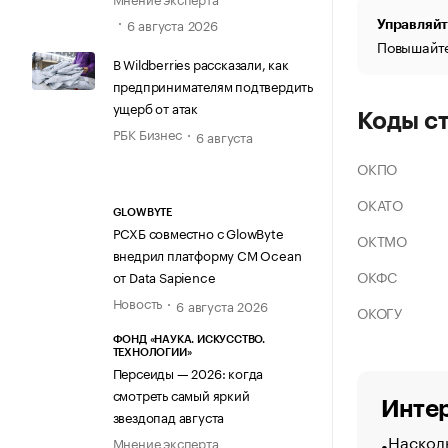
6 августа 2026
Управляйт
Повышайте
В Wildberries рассказали, как
предпринимателям подтвердить
ущерб от атак
Коды с
РБК Бизнес
6 августа
ОКПО
ОКАТО
GLOWBYTE
РСХБ совместно с GlowByte
ОКТМО
внедрил платформу CM Ocean
ОКФС
от Data Sapience
Новость
6 августа 2026
ОКОГУ
ФОНД «НАУКА. ИСКУССТВО.
ТЕХНОЛОГИИ»
Персеиды — 2026: когда
смотреть самый яркий
Интер
звездопад августа
Насколь
Мнение эксперта