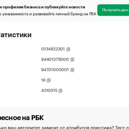
е профилем бизнеса и публикуйте новости
Получить дос
 узнаваемость и развивайте личный бренд на РБК
татистики
0134922301
94401375000
94701000001
16
4210015
есное на РБК
ко ваш авторитет зависит от атрибутов престижа? Тест д