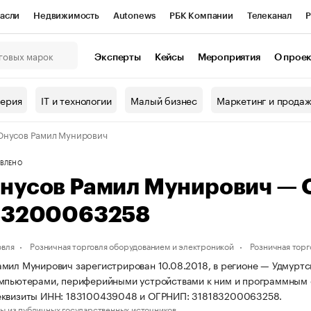
асли
Недвижимость
Autonews
РБК Компании
Телеканал
Р
К Курсы
РБК Life
Тренды
Визионеры
Национальные проекты
Эксперты
Кейсы
Мероприятия
О прое
онный клуб
Исследования
Кредитные рейтинги
Франшизы
Г
терия
IT и технологии
Малый бизнес
Маркетинг и прода
Проверка контрагентов
Политика
Экономика
Бизнес
Юнусов Рамил Мунирович
ы
ВЛЕНО
нусов Рамил Мунирович —
83200063258
овля
Розничная торговля оборудованием и электроникой
Розничная тор
мил Мунирович зарегистрирован 10.08.2018, в регионе — Удмуртск
мпьютерами, периферийными устройствами к ним и программным 
еквизиты ИНН: 183100439048 и ОГРНИП: 318183200063258.
ы из публичных государственных источников.