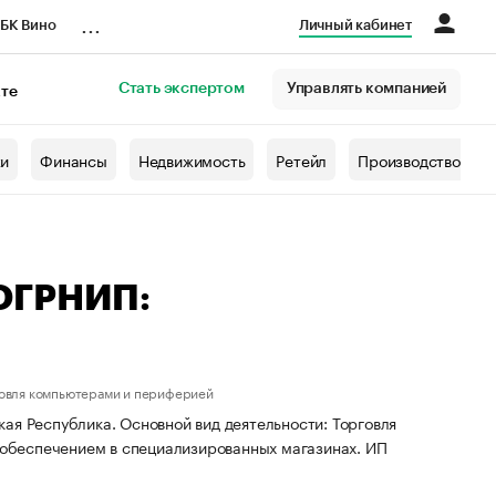
...
БК Вино
Личный кабинет
Стать экспертом
Управлять компанией
кте
азета
жи
Финансы
Недвижимость
Ретейл
Производство
 ОГРНИП:
говля компьютерами и периферией
ая Республика. Основной вид деятельности: Торговля
обеспечением в специализированных магазинах. ИП