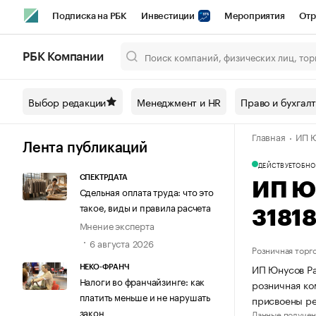
Подписка на РБК
Инвестиции
Мероприятия
Отр
Спорт
Школа управления РБК
РБК Образование
РБ
РБК Компании
Город
Стиль
Крипто
РБК Бизнес-среда
Дискусси
Выбор редакции
Менеджмент и HR
Право и бухгал
Спецпроекты СПб
Конференции СПб
Спецпроекты
Главная
ИП 
Технологии и медиа
Финансы
Рынок наличной валют
Лента публикаций
ДЕЙСТВУЕТ
ОБНО
СПЕКТРДАТА
ИП Ю
Сдельная оплата труда: что это
такое, виды и правила расчета
3181
Мнение эксперта
6 августа 2026
Розничная торг
ИП Юнусов Ра
НЕКО-ФРАНЧ
Налоги во франчайзинге: как
розничная ко
платить меньше и не нарушать
присвоены р
закон
Данные получен