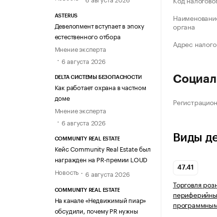
Код налогово
Наименование
ASTERUS
Девелопмент вступает в эпоху
органа
естественного отбора
Адрес налого
Мнение эксперта
6 августа 2026
Социал
DELTA СИСТЕМЫ БЕЗОПАСНОСТИ
Как работает охрана в частном
доме
Регистрацио
Мнение эксперта
6 августа 2026
Виды д
COMMUNITY REAL ESTATE
Кейс Community Real Estate был
награжден на PR-премии LOUD
47.41
Новость
6 августа 2026
Торговля роз
COMMUNITY REAL ESTATE
периферийным
На канале «Недвижимый пиар»
программным
обсудили, почему PR нужны