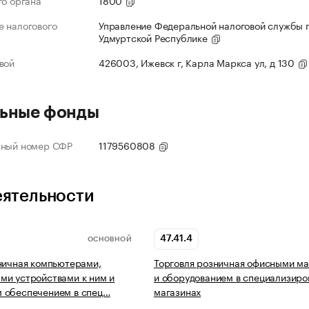
го органа
1800
 налогового
Управление Федеральной налоговой службы 
Удмуртской Республике
вой
426003, Ижевск г, Карла Маркса ул, д 130
ьные фонды
нный номер СФР
1179560808
еятельности
47.41.4
ОСНОВНОЙ
ничная компьютерами,
Торговля розничная офисными м
и устройствами к ним и
и оборудованием в специализиро
 обеспечением в спец…
магазинах