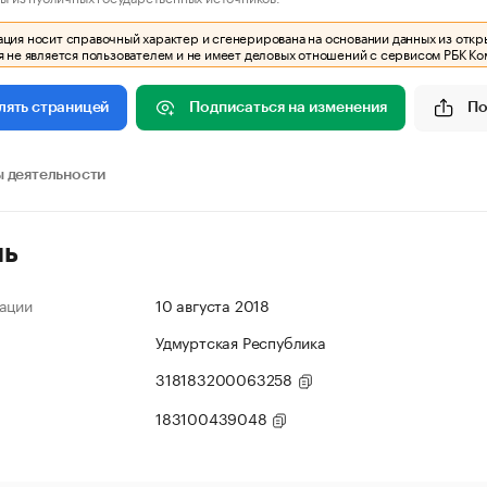
ия носит справочный характер и сгенерирована на основании данных из откр
 не является пользователем и не имеет деловых отношений с сервисом РБК Ко
Подписаться на изменения
По
лять страницей
 деятельности
ль
ации
10 августа 2018
Удмуртская Республика
318183200063258
183100439048