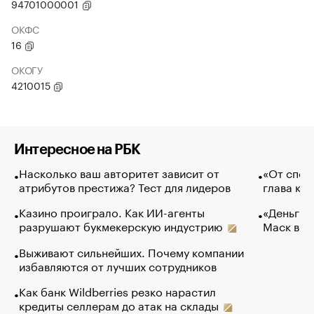
94701000001
ОКФС
16
ОКОГУ
4210015
Интересное на РБК
Насколько ваш авторитет зависит от
«От спор
атрибутов престижа? Тест для лидеров
глава ко
Казино проиграло. Как ИИ-агенты
«Деньги б
разрушают букмекерскую индустрию
Маск в и
Выживают сильнейших. Почему компании
избавляются от лучших сотрудников
Как банк Wildberries резко нарастил
кредиты селлерам до атак на склады