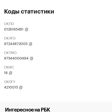
Коды статистики
ОКПО
0126165491
ОКАТО
97244872005
ОКТМО
97544000494
ОКФС
16
ОКОГУ
4210015
Интересное на РБК