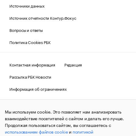
Источники данных
Источник отчетности Контур.Фокус
Вопросы и ответы
Политика Cookies РБК
Контактная информация
Редакция
Рассылка РБК Новости
Информация об ограничениях
Правовая информация
О соблюдении авторских прав
Мы используем cookie. Это позволяет нам анализировать
© АО «РОСБИЗНЕСКОНСАЛТИНГ»,
1995–2026.
Сообщения
и материалы информационного агентства «РБК»
взаимодействие посетителей с сайтом и делать его лучше.
(зарегистрировано Федеральной службой по надзору в сфере
Продолжая пользоваться сайтом, вы соглашаетесь с
связи, информационных технологий и массовых
использованием файлов cookie
и
политикой
коммуникаций (Роскомнадзор) 09.12.2015 за номером ИА