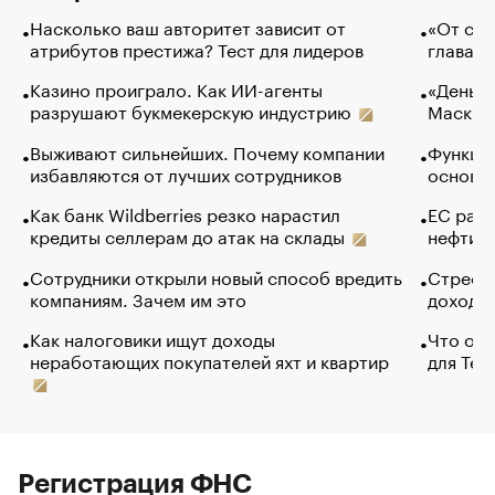
Насколько ваш авторитет зависит от
«От спо
атрибутов престижа? Тест для лидеров
глава к
Казино проиграло. Как ИИ-агенты
«Деньги
разрушают букмекерскую индустрию
Маск в 
Выживают сильнейших. Почему компании
Функции
избавляются от лучших сотрудников
основ э
Как банк Wildberries резко нарастил
ЕС раз
кредиты селлерам до атак на склады
нефти —
Сотрудники открыли новый способ вредить
Стресс 
компаниям. Зачем им это
доходов
Как налоговики ищут доходы
Что обв
неработающих покупателей яхт и квартир
для Tel
Регистрация ФНС