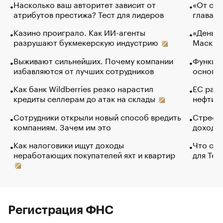
Насколько ваш авторитет зависит от
«От спо
атрибутов престижа? Тест для лидеров
глава к
Казино проиграло. Как ИИ-агенты
«Деньги
разрушают букмекерскую индустрию
Маск в 
Выживают сильнейших. Почему компании
Функции
избавляются от лучших сотрудников
основ э
Как банк Wildberries резко нарастил
ЕС раз
кредиты селлерам до атак на склады
нефти —
Сотрудники открыли новый способ вредить
Стресс 
компаниям. Зачем им это
доходов
Как налоговики ищут доходы
Что обв
неработающих покупателей яхт и квартир
для Tel
Регистрация ФНС