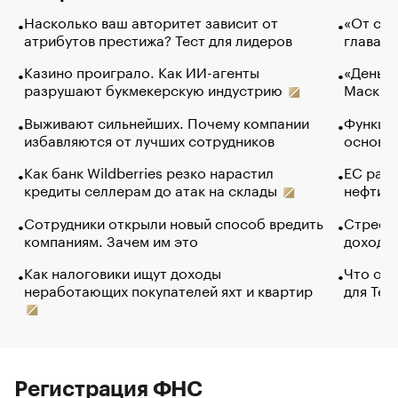
Насколько ваш авторитет зависит от
«От спо
атрибутов престижа? Тест для лидеров
глава к
Казино проиграло. Как ИИ-агенты
«Деньги
разрушают букмекерскую индустрию
Маск в 
Выживают сильнейших. Почему компании
Функции
избавляются от лучших сотрудников
основ э
Как банк Wildberries резко нарастил
ЕС раз
кредиты селлерам до атак на склады
нефти —
Сотрудники открыли новый способ вредить
Стресс 
компаниям. Зачем им это
доходов
Как налоговики ищут доходы
Что обв
неработающих покупателей яхт и квартир
для Tel
Регистрация ФНС