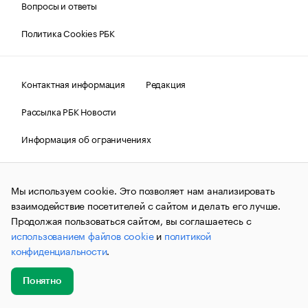
Вопросы и ответы
Политика Cookies РБК
Контактная информация
Редакция
Рассылка РБК Новости
Информация об ограничениях
Правовая информация
О соблюдении авторских прав
Мы используем cookie. Это позволяет нам анализировать
© АО «РОСБИЗНЕСКОНСАЛТИНГ»,
1995–2026.
Сообщения
и материалы информационного агентства «РБК»
взаимодействие посетителей с сайтом и делать его лучше.
(зарегистрировано Федеральной службой по надзору в сфере
Продолжая пользоваться сайтом, вы соглашаетесь с
связи, информационных технологий и массовых
использованием файлов cookie
и
политикой
коммуникаций (Роскомнадзор) 09.12.2015 за номером ИА
№ФС77-63848) сопровождаются пометкой «РБК». Отдельные
конфиденциальности
.
публикации могут содержать информацию,
не предназначенную для пользователей
до 18 лет.
companycardsfeedback@rbc.ru
Понятно
Добавить
Главное
Эксперты
Кейсы
Мероприятия