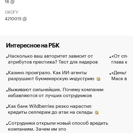
16
ОКОГУ
4210015
Интересное на РБК
Насколько ваш авторитет зависит от
«От спор
атрибутов престижа? Тест для лидеров
глава ко
Казино проиграло. Как ИИ-агенты
«Деньги б
разрушают букмекерскую индустрию
Маск в и
Выживают сильнейших. Почему компании
избавляются от лучших сотрудников
Как банк Wildberries резко нарастил
кредиты селлерам до атак на склады
Сотрудники открыли новый способ вредить
компаниям. Зачем им это