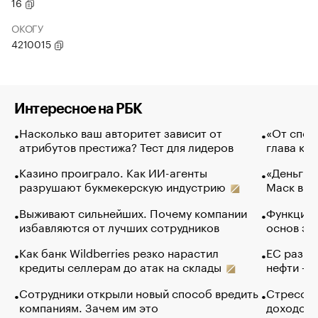
16
ОКОГУ
4210015
Интересное на РБК
Насколько ваш авторитет зависит от
«От спор
атрибутов престижа? Тест для лидеров
глава ко
Казино проиграло. Как ИИ-агенты
«Деньги б
разрушают букмекерскую индустрию
Маск в и
Выживают сильнейших. Почему компании
Функции 
избавляются от лучших сотрудников
основ эф
Как банк Wildberries резко нарастил
ЕС разре
кредиты селлерам до атак на склады
нефти — 
Сотрудники открыли новый способ вредить
Стресс о
компаниям. Зачем им это
доходов 