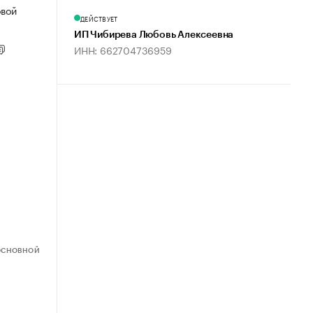
овой
ДЕЙСТВУЕТ
ИП Чибирева Любовь Алексеевна
ИНН: 662704736959
ОСНОВНОЙ