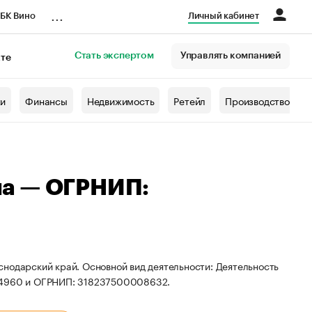
...
БК Вино
Личный кабинет
Стать экспертом
Управлять компанией
кте
азета
жи
Финансы
Недвижимость
Ретейл
Производство
на — ОГРНИП:
нодарский край. Основной вид деятельности: Деятельность
234960 и ОГРНИП: 318237500008632.