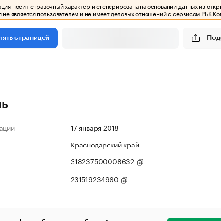
ия носит справочный характер и сгенерирована на основании данных из откр
 не является пользователем и не имеет деловых отношений с сервисом РБК Ко
Под
лять страницей
ль
ации
17 января 2018
Краснодарский край
318237500008632
231519234960