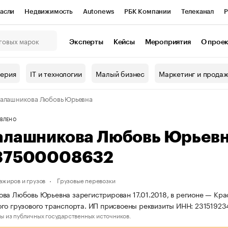
асли
Недвижимость
Autonews
РБК Компании
Телеканал
Р
К Курсы
РБК Life
Тренды
Визионеры
Национальные проекты
Эксперты
Кейсы
Мероприятия
О прое
онный клуб
Исследования
Кредитные рейтинги
Франшизы
Г
терия
IT и технологии
Малый бизнес
Маркетинг и прода
Проверка контрагентов
Политика
Экономика
Бизнес
алашникова Любовь Юрьевна
ы
ВЛЕНО
алашникова Любовь Юрьев
37500008632
ажиров и грузов
Грузовые перевозки
ва Любовь Юрьевна зарегистрирован 17.01.2018, в регионе — Крас
го грузового транспорта. ИП присвоены реквизиты ИНН: 231519
ы из публичных государственных источников.