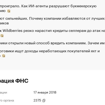
 проиграло. Как ИИ-агенты разрушают букмекерскую
рию
ют сильнейших. Почему компании избавляются от лучших
ников
к Wildberries резко нарастил кредиты селлерам до атак н
ики открыли новый способ вредить компаниям. Зачем им
оговики ищут доходы неработающих покупателей яхт и
р
рация ФНС
ации
17 января 2018
го органа
2375