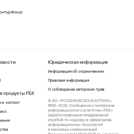
Контур.Фокус
овости
Юридическая информация
Информация об ограничениях
d
Правовая информация
О соблюдении авторских прав
е продукты РБК
© АО «РОСБИЗНЕСКОНСАЛТИНГ»,
 и хостинг
1995–2026.
Сообщения и материалы
информационного агентства «РБК»
лако
(зарегистрировано Федеральной
службой по надзору в сфере связи,
шения
информационных технологий
ства
и массовых коммуникаций
(Роскомнадзор) 09.12.2015 за номером