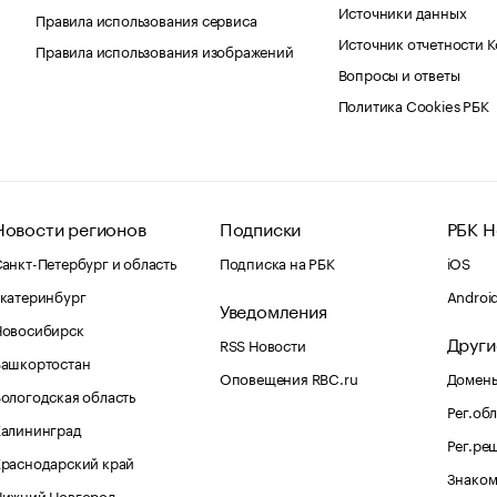
Источники данных
Правила использования сервиса
Источник отчетности 
Правила использования изображений
Вопросы и ответы
Политика Cookies РБК
Новости регионов
Подписки
РБК Н
анкт-Петербург и область
Подписка на РБК
iOS
катеринбург
Androi
Уведомления
Новосибирск
Други
RSS Новости
Башкортостан
Оповещения RBC.ru
Домены
ологодская область
Рег.об
Калининград
Рег.ре
раснодарский край
Знаком
Нижний Новгород