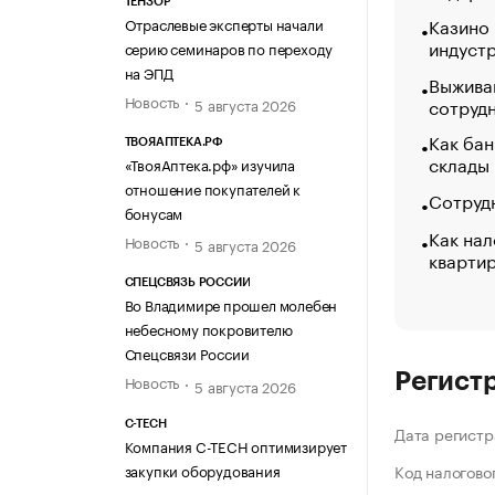
ТЕНЗОР
Казино
Отраслевые эксперты начали
индуст
серию семинаров по переходу
на ЭПД
Выжива
Новость
сотруд
5 августа 2026
Как бан
ТВОЯАПТЕКА.РФ
склады
«ТвояАптека.рф» изучила
отношение покупателей к
Сотрудн
бонусам
Как нал
Новость
5 августа 2026
кварти
СПЕЦСВЯЗЬ РОССИИ
Во Владимире прошел молебен
небесному покровителю
Спецсвязи России
Регист
Новость
5 августа 2026
C-TECH
Дата регистр
Компания C-TECH оптимизирует
закупки оборудования
Код налогово