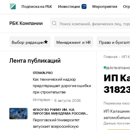
Подписка на РБК
Инвестиции
Мероприятия
Отр
Спорт
Школа управления РБК
РБК Образование
РБ
РБК Компании
Город
Стиль
Крипто
РБК Бизнес-среда
Дискусси
Выбор редакции
Менеджмент и HR
Право и бухгал
Спецпроекты СПб
Конференции СПб
Спецпроекты
Главная
ИП К
Технологии и медиа
Финансы
Рынок наличной валют
Лента публикаций
ДЕЙСТВУЕТ
ОБНО
STENKIN.PRO
ИП К
Как технический надзор
предотвращает дорогие ошибки
3182
при строительстве
Интервью
6 августа 2026
Перевозка пасс
ИП Калашнико
ФГАОУ ВО РНИМУ ИМ. Н.И.
ПИРОГОВА МИНЗДРАВА РОССИИ
автомобильно
(ПИРОГОВСКИЙ УНИВЕРСИТЕТ)
Пироговский Университет
Данные получен
запускает всероссийскую