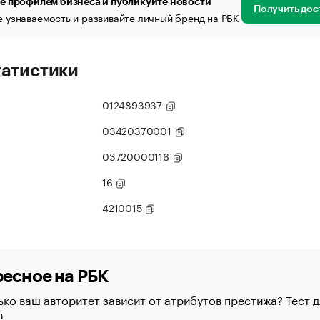
е профилем бизнеса и публикуйте новости
Получить дос
 узнаваемость и развивайте личный бренд на РБК
татистики
0124893937
03420370001
03720000116
16
4210015
есное на РБК
ко ваш авторитет зависит от атрибутов престижа? Тест д
в