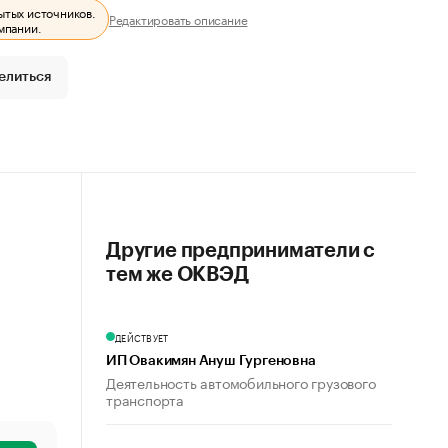
ытых источников.
Редактировать описание
мпании.
елиться
Другие предприниматели с
тем же ОКВЭД
ДЕЙСТВУЕТ
ИП Овакимян Ануш Гургеновна
Деятельность автомобильного грузового
транспорта