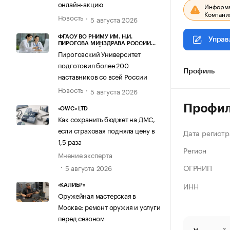
онлайн-акцию
Информац
Компания
Новость
5 августа 2026
ФГАОУ ВО РНИМУ ИМ. Н.И.
Управ
ПИРОГОВА МИНЗДРАВА РОССИИ
(ПИРОГОВСКИЙ УНИВЕРСИТЕТ)
Пироговский Университет
подготовил более 200
Профиль
наставников со всей России
Новость
5 августа 2026
Профи
«OWC» LTD
Как сохранить бюджет на ДМС,
если страховая подняла цену в
Дата регистр
1,5 раза
Регион
Мнение эксперта
ОГРНИП
5 августа 2026
ИНН
«КАЛИБР»
Оружейная мастерская в
Москве: ремонт оружия и услуги
перед сезоном