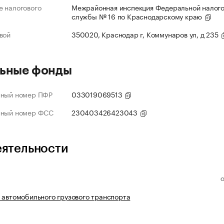
 налогового
Межрайонная инспекция Федеральной налог
службы № 16 по Краснодарскому краю
вой
350020, Краснодар г, Коммунаров ул, д 235
ьные фонды
нный номер ПФР
033019069513
нный номер ФСС
230403426423043
еятельности
 автомобильного грузового транспорта