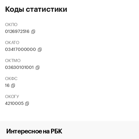
Коды статистики
ОКПО
0126972516
ОКАТО
03417000000
ОКТМО
03630101001
ОКФС
16
ОКОГУ
4210005
Интересное на РБК