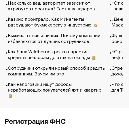
Насколько ваш авторитет зависит от
«От спо
атрибутов престижа? Тест для лидеров
глава к
Казино проиграло. Как ИИ-агенты
«Деньги
разрушают букмекерскую индустрию
Маск в 
Выживают сильнейших. Почему компании
Функции
избавляются от лучших сотрудников
основ э
Как банк Wildberries резко нарастил
ЕС раз
кредиты селлерам до атак на склады
нефти —
Сотрудники открыли новый способ вредить
Стресс 
компаниям. Зачем им это
доходов
Как налоговики ищут доходы
Что обв
неработающих покупателей яхт и квартир
для Tel
Регистрация ФНС