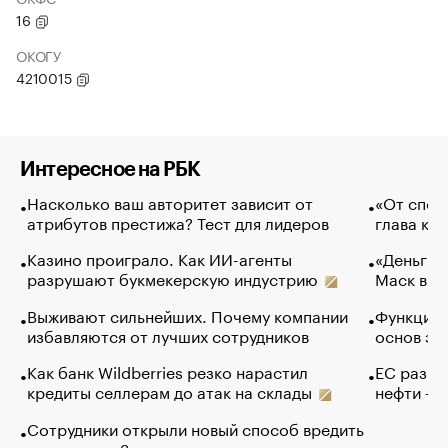
16
ОКОГУ
4210015
Интересное на РБК
Насколько ваш авторитет зависит от
«От спор
атрибутов престижа? Тест для лидеров
глава ко
Казино проиграло. Как ИИ-агенты
«Деньги б
разрушают букмекерскую индустрию
Маск в и
Выживают сильнейших. Почему компании
Функции 
избавляются от лучших сотрудников
основ эф
Как банк Wildberries резко нарастил
ЕС разре
кредиты селлерам до атак на склады
нефти — 
Сотрудники открыли новый способ вредить
компаниям. Зачем им это