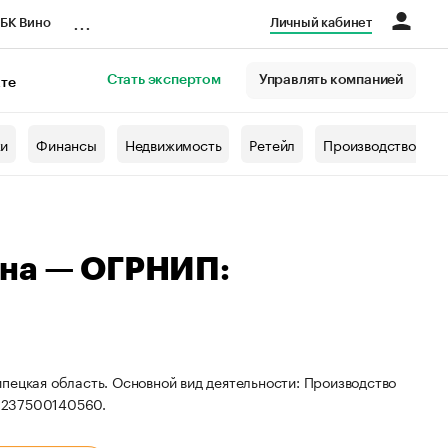
...
БК Вино
Личный кабинет
Стать экспертом
Управлять компанией
кте
азета
жи
Финансы
Недвижимость
Ретейл
Производство
вна — ОГРНИП:
пецкая область. Основной вид деятельности: Производство
8237500140560.