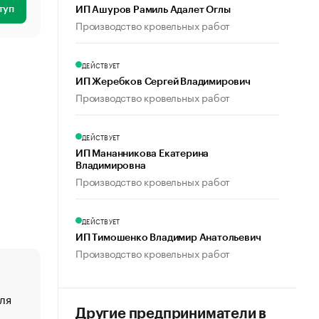
туп
ИП Ашуров Рамиль Адалет Оглы
Производство кровельных работ
ДЕЙСТВУЕТ
ИП Жеребков Сергей Владимирович
Производство кровельных работ
ДЕЙСТВУЕТ
ИП Мананникова Екатерина
Владимировна
Производство кровельных работ
ДЕЙСТВУЕТ
ИП Тимошенко Владимир Анатольевич
Производство кровельных работ
ля
«От спорта тело стареет иначе». Как живет глава ко
создавшей GTA
Другие предприниматели в