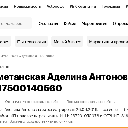
асли
Недвижимость
Autonews
РБК Компании
Телеканал
Р
К Курсы
РБК Life
Тренды
Визионеры
Национальные проекты
Эксперты
Кейсы
Мероприятия
О прое
онный клуб
Исследования
Кредитные рейтинги
Франшизы
Г
терия
IT и технологии
Малый бизнес
Маркетинг и прода
Проверка контрагентов
Политика
Экономика
Бизнес
метанская Аделина Антоновна
ы
ВЛЕНО
метанская Аделина Антоно
37500140560
Организация строительных работ
Прочие строительные работы
я Аделина Антоновна зарегистрирован 26.04.2018, в регионе — Ли
работ. ИП присвоены реквизиты ИНН: 237201050376 и ОГРНИП: 31
ы из публичных государственных источников.