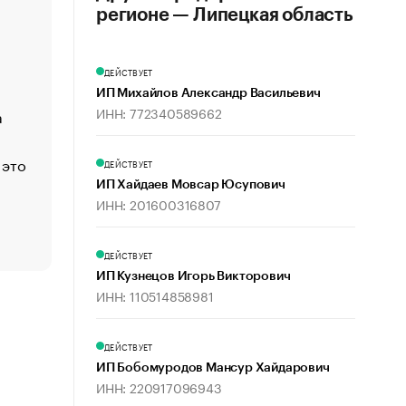
регионе — Липецкая область
«Деньги будут не нужны»: что рассказал Маск в инт
Economist
Функции менеджмента: пять ключевых основ эффект
ДЕЙСТВУЕТ
управления
ИП Михайлов Александр Васильевич
ИНН: 772340589662
а
ЕС разрешил конфискацию российской нефти — чем
Москва
 это
Стресс обеспеченных людей: почему рост доходов 
ДЕЙСТВУЕТ
счастья
ИП Хайдаев Мовсар Юсупович
ИНН: 201600316807
Что обвинения против Павла Дурова значат для Tele
пользователей
ДЕЙСТВУЕТ
ИП Кузнецов Игорь Викторович
ИНН: 110514858981
ДЕЙСТВУЕТ
ИП Бобомуродов Мансур Хайдарович
ИНН: 220917096943