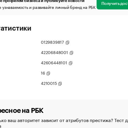
е профилем бизнеса и публикуйте новости
Получить дос
 узнаваемость и развивайте личный бренд на РБК
татистики
0129839817
42206848001
42606448101
16
4210015
есное на РБК
ко ваш авторитет зависит от атрибутов престижа? Тест д
в