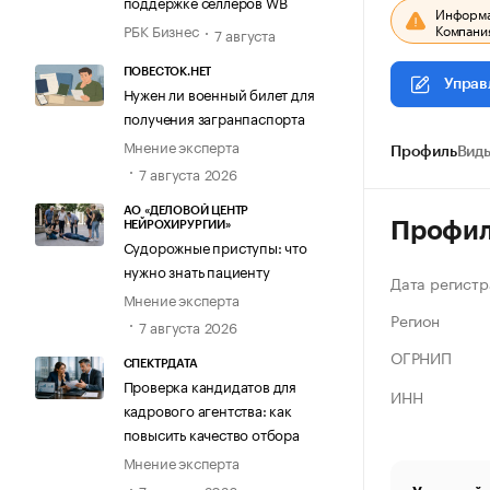
поддержке селлеров WB
Информац
Компания
РБК Бизнес
7 августа
ПОВЕСТОК.НЕТ
Управ
Нужен ли военный билет для
получения загранпаспорта
Мнение эксперта
Профиль
Виды
7 августа 2026
АО «ДЕЛОВОЙ ЦЕНТР
Профи
НЕЙРОХИРУРГИИ»
Судорожные приступы: что
нужно знать пациенту
Дата регистр
Мнение эксперта
Регион
7 августа 2026
ОГРНИП
СПЕКТРДАТА
Проверка кандидатов для
ИНН
кадрового агентства: как
повысить качество отбора
Мнение эксперта
7 августа 2026