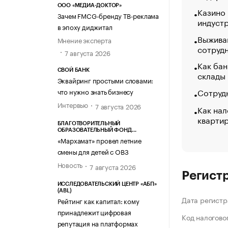
ООО «МЕДИА-ДОКТОР»
Казино
Зачем FMCG-бренду ТВ-реклама
индуст
в эпоху диджитал
Выжива
Мнение эксперта
сотруд
7 августа 2026
Как бан
СВОЙ БАНК
склады
Эквайринг простыми словами:
Сотрудн
что нужно знать бизнесу
Интервью
7 августа 2026
Как нал
кварти
БЛАГОТВОРИТЕЛЬНЫЙ
ОБРАЗОВАТЕЛЬНЫЙ ФОНД
«МАРХАМАТ»
«Мархамат» провел летние
смены для детей с ОВЗ
Новость
7 августа 2026
Регист
ИССЛЕДОВАТЕЛЬСКИЙ ЦЕНТР «АБП»
(ABL)
Дата регистр
Рейтинг как капитал: кому
принадлежит цифровая
Код налогово
репутация на платформах