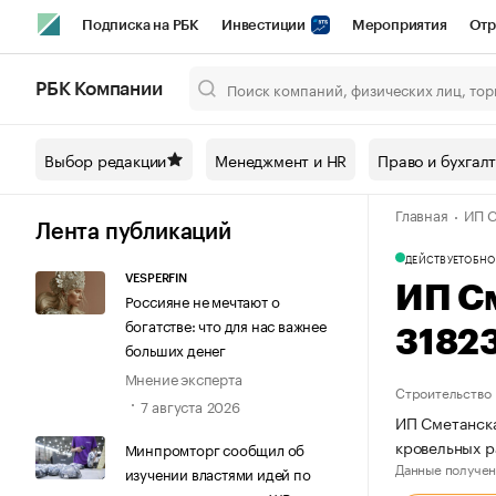
Подписка на РБК
Инвестиции
Мероприятия
Отр
Спорт
Школа управления РБК
РБК Образование
РБ
РБК Компании
Город
Стиль
Крипто
РБК Бизнес-среда
Дискусси
Выбор редакции
Менеджмент и HR
Право и бухгал
Спецпроекты СПб
Конференции СПб
Спецпроекты
Главная
ИП С
Технологии и медиа
Финансы
Рынок наличной валют
Лента публикаций
ДЕЙСТВУЕТ
ОБНО
VESPERFIN
ИП С
Россияне не мечтают о
богатстве: что для нас важнее
3182
больших денег
Мнение эксперта
Строительство
7 августа 2026
ИП Сметанска
кровельных 
Минпромторг сообщил об
Данные получен
изучении властями идей по