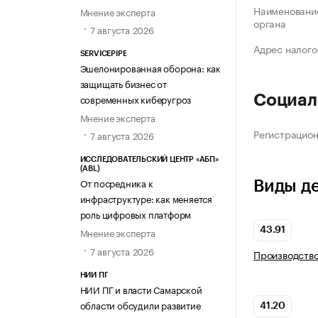
Наименование
Мнение эксперта
органа
7 августа 2026
Адрес налого
SERVICEPIPE
Эшелонированная оборона: как
защищать бизнес от
современных киберугроз
Социал
Мнение эксперта
Регистрацио
7 августа 2026
ИССЛЕДОВАТЕЛЬСКИЙ ЦЕНТР «АБП»
(ABL)
От посредника к
Виды д
инфраструктуре: как меняется
роль цифровых платформ
43.91
Мнение эксперта
7 августа 2026
Производство
НИИ ПГ
НИИ ПГ и власти Самарской
области обсудили развитие
41.20