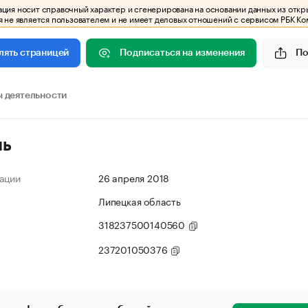
ия носит справочный характер и сгенерирована на основании данных из откр
 не является пользователем и не имеет деловых отношений с сервисом РБК Ко
Подписаться на изменения
По
лять страницей
 деятельности
ль
ации
26 апреля 2018
Липецкая область
318237500140560
237201050376