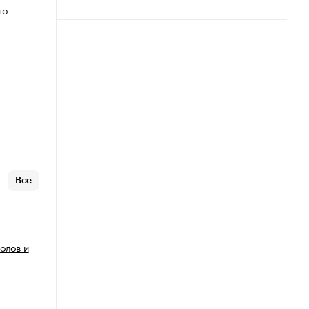
по
Все
олов и