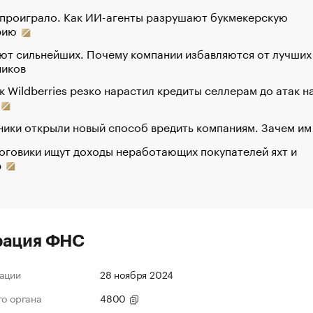
 проиграло. Как ИИ-агенты разрушают букмекерскую
рию
ют сильнейших. Почему компании избавляются от лучших
ников
к Wildberries резко нарастил кредиты селлерам до атак н
ики открыли новый способ вредить компаниям. Зачем им
оговики ищут доходы неработающих покупателей яхт и
р
рация ФНС
ации
28 ноября 2024
го органа
4800