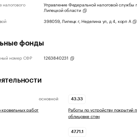
 налогового
Управление Федеральной налоговой службы 
Липецкой области
вой
398059, Липецк г, Неделина ул, д 4, корп А
ьные фонды
нный номер СФР
1263840231
еятельности
43.33
ОСНОВНОЙ
 кровельных работ
Работы по устройству покрытий п
облицовке стен
47.71.1