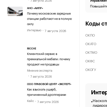
Управляйт
Повышайте
АНО «АИПР»
Почему московские зарядные
станции работают не в полную
Коды с
силу
Интервью
7 августа 2026
ОКПО
ОКАТО
RICCHE
ОКТМО
Клиентский сервис в
премиальной мебели: почему
ОКФС
продают не продавцы
ОКОГУ
Мнение эксперта
7 августа 2026
ООО ПРАВОВОЙ ЦЕНТР «ЭКСПЕРТ»
Как взыскать ущерб,
Интер
причиненный дропперами
Насколь
Кейс
7 августа 2026
лидеро