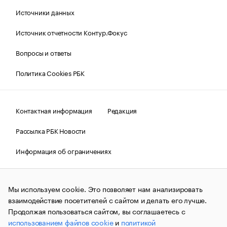
Источники данных
Источник отчетности Контур.Фокус
Вопросы и ответы
Политика Cookies РБК
Контактная информация
Редакция
Рассылка РБК Новости
Информация об ограничениях
Правовая информация
О соблюдении авторских прав
Мы используем cookie. Это позволяет нам анализировать
© АО «РОСБИЗНЕСКОНСАЛТИНГ»,
1995–2026.
Сообщения
и материалы информационного агентства «РБК»
взаимодействие посетителей с сайтом и делать его лучше.
(зарегистрировано Федеральной службой по надзору в сфере
Продолжая пользоваться сайтом, вы соглашаетесь с
связи, информационных технологий и массовых
использованием файлов cookie
и
политикой
коммуникаций (Роскомнадзор) 09.12.2015 за номером ИА