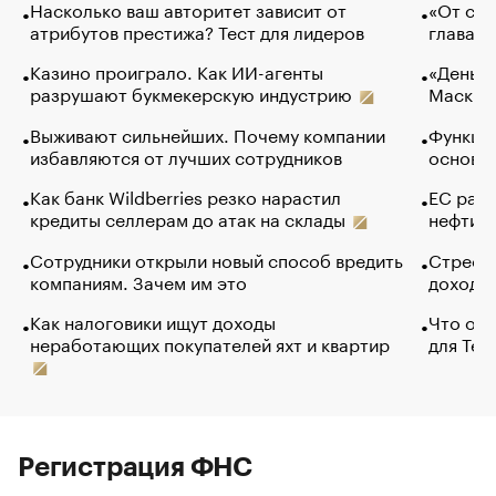
Насколько ваш авторитет зависит от
«От спо
атрибутов престижа? Тест для лидеров
глава к
Казино проиграло. Как ИИ-агенты
«Деньги
разрушают букмекерскую индустрию
Маск в 
Выживают сильнейших. Почему компании
Функции
избавляются от лучших сотрудников
основ э
Как банк Wildberries резко нарастил
ЕС раз
кредиты селлерам до атак на склады
нефти —
Сотрудники открыли новый способ вредить
Стресс 
компаниям. Зачем им это
доходов
Как налоговики ищут доходы
Что обв
неработающих покупателей яхт и квартир
для Tel
Регистрация ФНС