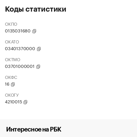
Коды статистики
ОКПО
0135031680
ОКАТО
03401370000
ОКТМО
03701000001
ОКФС
16
ОКОГУ
4210015
Интересное на РБК