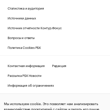
Статистика и аудитория
Источники данных
Источник отчетности Контур.Фокус
Вопросы и ответы
Политика Cookies РБК
Контактная информация
Редакция
Рассылка РБК Новости
Информация об ограничениях
Правовая информация
О соблюдении авторских прав
Мы используем cookie. Это позволяет нам анализировать
© АО «РОСБИЗНЕСКОНСАЛТИНГ»,
1995–2026.
Сообщения
и материалы информационного агентства «РБК»
взаимодействие посетителей с сайтом и делать его лучше.