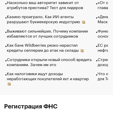
Насколько ваш авторитет зависит от
«От спо
атрибутов престижа? Тест для лидеров
глава к
Казино проиграло. Как ИИ-агенты
«Деньги
разрушают букмекерскую индустрию
Маск в 
Выживают сильнейших. Почему компании
Функции
избавляются от лучших сотрудников
основ э
Как банк Wildberries резко нарастил
ЕС раз
кредиты селлерам до атак на склады
нефти —
Сотрудники открыли новый способ вредить
Стресс 
компаниям. Зачем им это
доходов
Как налоговики ищут доходы
Что обв
неработающих покупателей яхт и квартир
для Tel
Регистрация ФНС