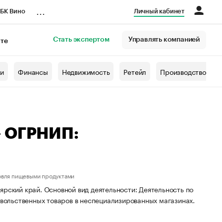
...
БК Вино
Личный кабинет
Стать экспертом
Управлять компанией
кте
азета
жи
Финансы
Недвижимость
Ретейл
Производство
— ОГРНИП:
овля пищевыми продуктами
ярский край. Основной вид деятельности: Деятельность по
ольственных товаров в неспециализированных магазинах.