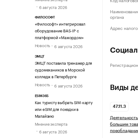
Код налогово
6 августа 2026
Наименование
органа
ФИЛОСОФТ
«Философт» интегрировал
Адрес налого
оборудование BAS-IP с
платформой «Мажордом»
Новость
6 августа 2026
Социал
ЭМЦТ
ЭМЦТ поставила тренажер для
Регистрацио
судомехаников в Морской
колледж в Петербурге
Новость
6 августа 2026
Виды д
ESIM365
Как туристу выбрать SIM-карту
47.11.3
или eSIM для поездки в
Малайзию
Деятельность
большим тов
Мнение эксперта
преобладани
6 августа 2026