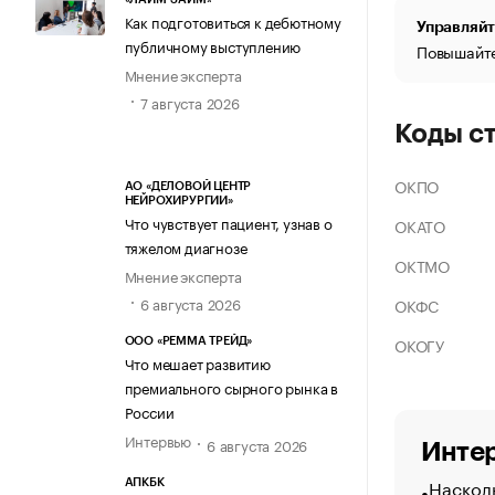
Как подготовиться к дебютному
Управляйт
публичному выступлению
Повышайте
Мнение эксперта
7 августа 2026
Коды с
ОКПО
АО «ДЕЛОВОЙ ЦЕНТР
НЕЙРОХИРУРГИИ»
Что чувствует пациент, узнав о
ОКАТО
тяжелом диагнозе
ОКТМО
Мнение эксперта
6 августа 2026
ОКФС
ОКОГУ
ООО «РЕММА ТРЕЙД»
Что мешает развитию
премиального сырного рынка в
России
Интервью
6 августа 2026
Интер
Насколь
АПКБК