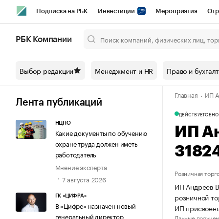
Подписка на РБК
Инвестиции
Мероприятия
Отр
Спорт
Школа управления РБК
РБК Образование
РБ
РБК Компании
Город
Стиль
Крипто
РБК Бизнес-среда
Дискусси
Выбор редакции
Менеджмент и HR
Право и бухгал
Спецпроекты СПб
Конференции СПб
Спецпроекты
Главная
ИП А
Технологии и медиа
Финансы
Рынок наличной валют
Лента публикаций
ДЕЙСТВУЕТ
ОБНО
НЦПО
ИП А
Какие документы по обучению
охране труда должен иметь
3182
работодатель
Мнение эксперта
Розничная торг
7 августа 2026
ИП Андреев В
розничной то
ГК «ЦИФРА»
В «Цифре» назначен новый
ИП присвоен
генеральный директор
Данные получен