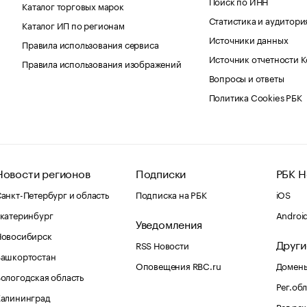
Поиск по ИНН
Каталог торговых марок
Статистика и аудитори
Каталог ИП по регионам
Источники данных
Правила использования сервиса
Источник отчетности 
Правила использования изображений
Вопросы и ответы
Политика Cookies РБК
Новости регионов
Подписки
РБК Н
анкт-Петербург и область
Подписка на РБК
iOS
катеринбург
Androi
Уведомления
Новосибирск
Други
RSS Новости
Башкортостан
Оповещения RBC.ru
Домены
ологодская область
Рег.об
Калининград
Рег.ре