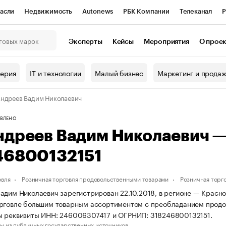
асли
Недвижимость
Autonews
РБК Компании
Телеканал
Р
К Курсы
РБК Life
Тренды
Визионеры
Национальные проекты
Эксперты
Кейсы
Мероприятия
О прое
онный клуб
Исследования
Кредитные рейтинги
Франшизы
Г
терия
IT и технологии
Малый бизнес
Маркетинг и прода
Проверка контрагентов
Политика
Экономика
Бизнес
ндреев Вадим Николаевич
ы
ВЛЕНО
ндреев Вадим Николаевич 
46800132151
овля
Розничная торговля продовольственными товарами
Розничная торг
адим Николаевич зарегистрирован 22.10.2018, в регионе — Красно
рговле большим товарным ассортиментом с преобладанием продов
ы реквизиты ИНН: 246006307417 и ОГРНИП: 318246800132151.
ы из публичных государственных источников.