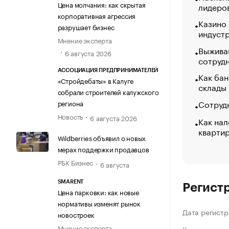
Цена молчания: как скрытая
лидеро
корпоративная агрессия
Казино
разрушает бизнес
индуст
Мнение эксперта
Выжива
6 августа 2026
сотруд
АССОЦИАЦИЯ ПРЕДПРИНИМАТЕЛЕЙ
Как бан
«Стройдебаты» в Калуге
склады
собрали строителей калужского
Сотрудн
региона
Новость
6 августа 2026
Как нал
кварти
Wildberries объявил о новых
мерах поддержки продавцов
РБК Бизнес
6 августа
SMARENT
Регист
Цена парковки: как новые
нормативы изменят рынок
Дата регистр
новостроек
Мнение эксперта