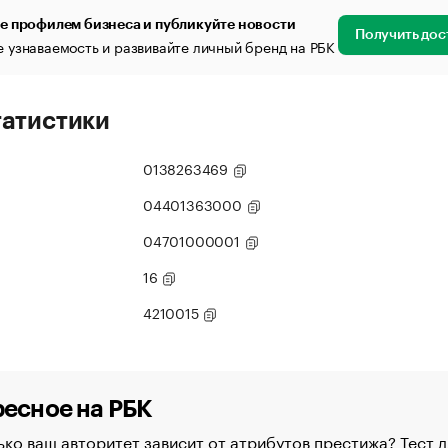
е профилем бизнеса и публикуйте новости
Получить дос
 узнаваемость и развивайте личный бренд на РБК
татистики
0138263469
04401363000
04701000001
16
4210015
есное на РБК
ко ваш авторитет зависит от атрибутов престижа? Тест д