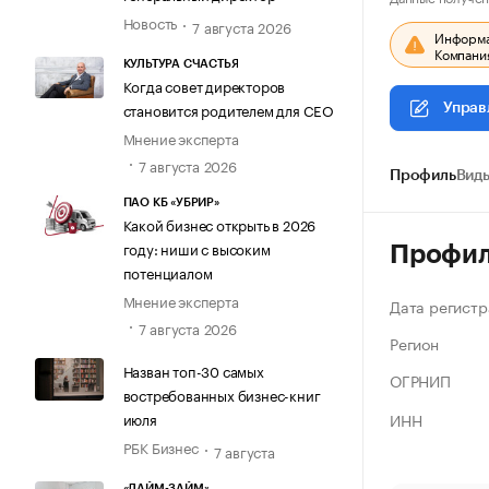
Новость
7 августа 2026
Информац
Компания
КУЛЬТУРА СЧАСТЬЯ
Когда совет директоров
становится родителем для CEO
Управ
Мнение эксперта
7 августа 2026
Профиль
Виды
ПАО КБ «УБРИР»
Какой бизнес открыть в 2026
году: ниши с высоким
Профи
потенциалом
Мнение эксперта
Дата регистр
7 августа 2026
Регион
Назван топ-30 самых
ОГРНИП
востребованных бизнес-книг
ИНН
июля
РБК Бизнес
7 августа
«ЛАЙМ-ЗАЙМ»