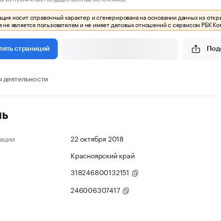
ия носит справочный характер и сгенерирована на основании данных из откр
 не является пользователем и не имеет деловых отношений с сервисом РБК Ко
Под
лять страницей
 деятельности
ль
ации
22 октября 2018
Красноярский край
318246800132151
246006307417