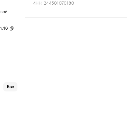
ИНН: 244501070180
овой
ул,46
Все
х