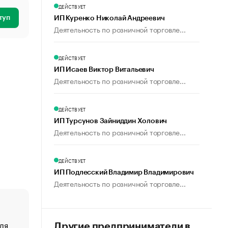
ДЕЙСТВУЕТ
туп
ИП Куренко Николай Андреевич
Деятельность по розничной торговле...
ДЕЙСТВУЕТ
ИП Исаев Виктор Витальевич
Деятельность по розничной торговле...
ДЕЙСТВУЕТ
ИП Турсунов Зайниддин Холович
Деятельность по розничной торговле...
ДЕЙСТВУЕТ
ИП Подлесский Владимир Владимирович
Деятельность по розничной торговле...
ля
«От спорта тело стареет иначе». Как живет глава ко
Другие предприниматели в