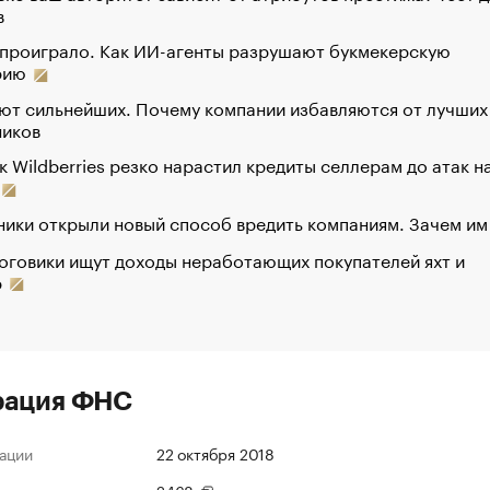
в
 проиграло. Как ИИ-агенты разрушают букмекерскую
рию
ют сильнейших. Почему компании избавляются от лучших
ников
к Wildberries резко нарастил кредиты селлерам до атак н
ики открыли новый способ вредить компаниям. Зачем им
оговики ищут доходы неработающих покупателей яхт и
р
рация ФНС
ации
22 октября 2018