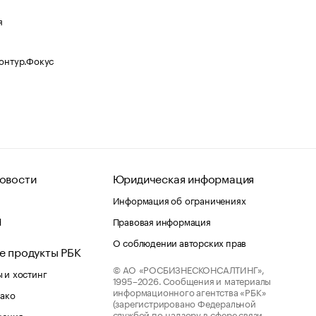
я
Контур.Фокус
овости
Юридическая информация
Информация об ограничениях
d
Правовая информация
О соблюдении авторских прав
е продукты РБК
© АО «РОСБИЗНЕСКОНСАЛТИНГ»,
 и хостинг
1995–2026.
Сообщения и материалы
информационного агентства «РБК»
лако
(зарегистрировано Федеральной
службой по надзору в сфере связи,
шения