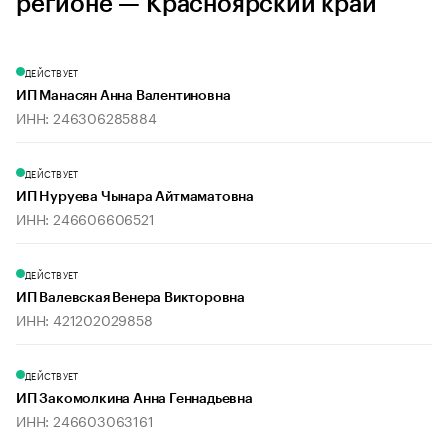
регионе — Красноярский край
ДЕЙСТВУЕТ
ИП Манасян Анна Валентиновна
ИНН: 246306285884
ДЕЙСТВУЕТ
ИП Нуруева Чынара Айтмаматовна
ИНН: 246606606521
ДЕЙСТВУЕТ
ИП Валевская Венера Викторовна
ИНН: 421202029858
ДЕЙСТВУЕТ
ИП Закомолкина Анна Геннадьевна
ИНН: 246603063161