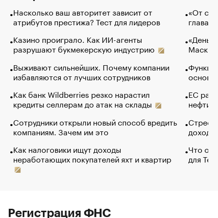
Насколько ваш авторитет зависит от
«От спо
атрибутов престижа? Тест для лидеров
глава к
Казино проиграло. Как ИИ-агенты
«Деньги
разрушают букмекерскую индустрию
Маск в 
Выживают сильнейших. Почему компании
Функции
избавляются от лучших сотрудников
основ э
Как банк Wildberries резко нарастил
ЕС раз
кредиты селлерам до атак на склады
нефти —
Сотрудники открыли новый способ вредить
Стресс 
компаниям. Зачем им это
доходов
Как налоговики ищут доходы
Что обв
неработающих покупателей яхт и квартир
для Tel
Регистрация ФНС