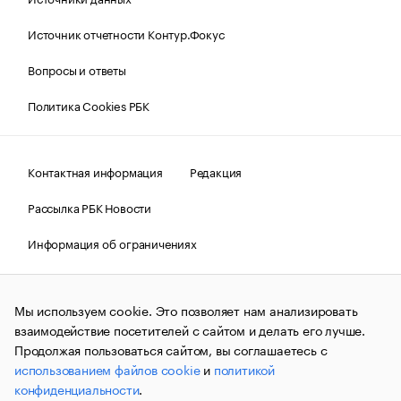
Источник отчетности Контур.Фокус
Вопросы и ответы
Политика Cookies РБК
Контактная информация
Редакция
Рассылка РБК Новости
Информация об ограничениях
Правовая информация
О соблюдении авторских прав
Мы используем cookie. Это позволяет нам анализировать
© АО «РОСБИЗНЕСКОНСАЛТИНГ»,
1995–2026.
Сообщения
и материалы информационного агентства «РБК»
взаимодействие посетителей с сайтом и делать его лучше.
(зарегистрировано Федеральной службой по надзору в сфере
Продолжая пользоваться сайтом, вы соглашаетесь с
связи, информационных технологий и массовых
использованием файлов cookie
и
политикой
коммуникаций (Роскомнадзор) 09.12.2015 за номером ИА
№ФС77-63848) сопровождаются пометкой «РБК». Отдельные
конфиденциальности
.
публикации могут содержать информацию,