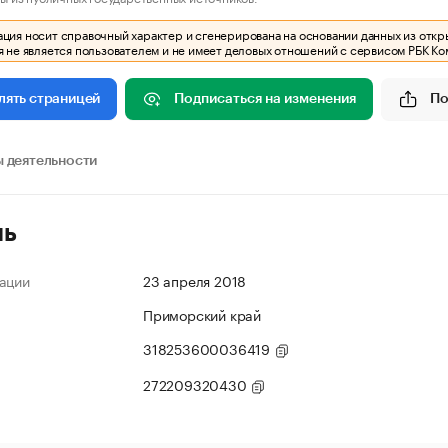
ия носит справочный характер и сгенерирована на основании данных из откр
 не является пользователем и не имеет деловых отношений с сервисом РБК Ко
Подписаться на изменения
По
лять страницей
 деятельности
ль
ации
23 апреля 2018
Приморский край
318253600036419
272209320430