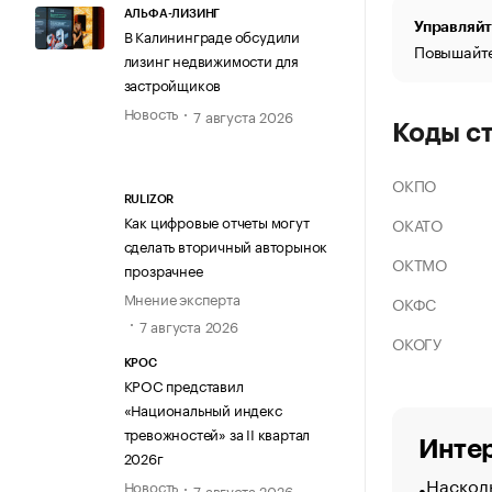
АЛЬФА-ЛИЗИНГ
Управляйт
В Калининграде обсудили
Повышайте
лизинг недвижимости для
застройщиков
Новость
7 августа 2026
Коды с
ОКПО
RULIZOR
Как цифровые отчеты могут
ОКАТО
сделать вторичный авторынок
ОКТМО
прозрачнее
Мнение эксперта
ОКФС
7 августа 2026
ОКОГУ
КРОС
КРОС представил
«Национальный индекс
тревожностей» за II квартал
Интер
2026г
Насколь
Новость
7 августа 2026