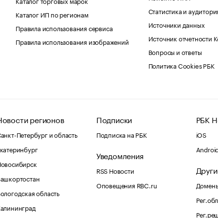
Каталог торговых марок
Статистика и аудитори
Каталог ИП по регионам
Источники данных
Правила использования сервиса
Источник отчетности 
Правила использования изображений
Вопросы и ответы
Политика Cookies РБК
Новости регионов
Подписки
РБК Н
анкт-Петербург и область
Подписка на РБК
iOS
катеринбург
Androi
Уведомления
Новосибирск
Други
RSS Новости
Башкортостан
Оповещения RBC.ru
Домены
ологодская область
Рег.об
Калининград
Рег.ре