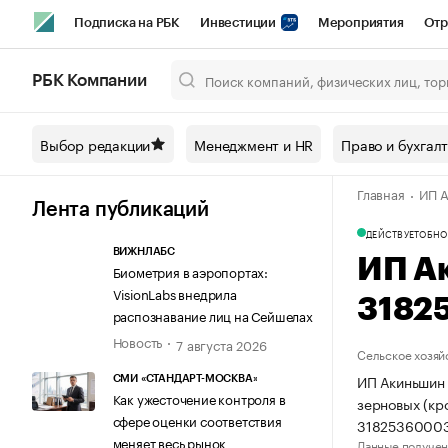
Подписка на РБК
Инвестиции
Мероприятия
Отр
Спорт
Школа управления РБК
РБК Образование
РБ
РБК Компании
Город
Стиль
Крипто
РБК Бизнес-среда
Дискусси
Выбор редакции
Менеджмент и HR
Право и бухгал
Спецпроекты СПб
Конференции СПб
Спецпроекты
Главная
ИП А
Технологии и медиа
Финансы
Рынок наличной валют
Лента публикаций
ДЕЙСТВУЕТ
ОБНО
ВИЖНЛАБС
ИП А
Биометрия в аэропортах:
VisionLabs внедрила
3182
распознавание лиц на Сейшелах
Новость
7 августа 2026
Сельское хозяй
ИП Акиньшин 
СМИ «СТАНДАРТ-МОСКВА»
Как ужесточение контроля в
зерновых (кр
сфере оценки соответствия
31825360003
меняет весь рынок
Данные получен