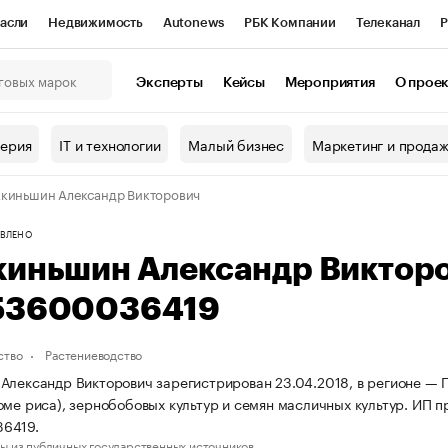
асли
Недвижимость
Autonews
РБК Компании
Телеканал
Р
К Курсы
РБК Life
Тренды
Визионеры
Национальные проекты
Эксперты
Кейсы
Мероприятия
О прое
онный клуб
Исследования
Кредитные рейтинги
Франшизы
Г
терия
IT и технологии
Малый бизнес
Маркетинг и прода
Проверка контрагентов
Политика
Экономика
Бизнес
киньшин Александр Викторович
ы
ВЛЕНО
киньшин Александр Виктор
53600036419
ство
Растениеводство
Александр Викторович зарегистрирован 23.04.2018, в регионе — 
оме риса), зернобобовых культур и семян масличных культур. ИП
6419.
ы из публичных государственных источников.