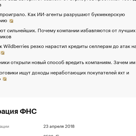
в
 проиграло. Как ИИ-агенты разрушают букмекерскую
рию
ют сильнейших. Почему компании избавляются от лучших
ников
к Wildberries резко нарастил кредиты селлерам до атак н
ики открыли новый способ вредить компаниям. Зачем им
оговики ищут доходы неработающих покупателей яхт и
р
рация ФНС
ации
23 апреля 2018