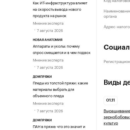
Код налогово
Как ИТ-инфраструктура влияет
на скорость вывода нового
Наименование
продукта на рынок
органа
Мнение эксперта
Адрес налого
7 августа 2026
НОВАЯ АНАТОМИЯ
Аппараты и уколы: почему
Социал
спрос смещается и в чем подвох
Мнение эксперта
Регистрацио
7 августа 2026
ДОМПРЯЖИ
Виды д
Пледы из толстой пряжи: какие
материалы выбрать для
объемного пледа
01.11
Мнение эксперта
Выращивание 
7 августа 2026
зернобобовых
ДОМПРЯЖИ
культур
ПАН в пряже: что это значит и