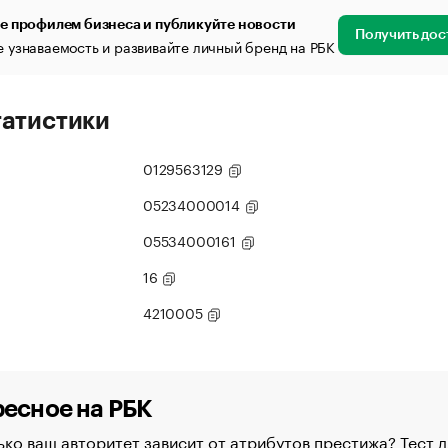
е профилем бизнеса и публикуйте новости
Получить дос
 узнаваемость и развивайте личный бренд на РБК
татистики
0129563129
05234000014
05534000161
16
4210005
есное на РБК
ко ваш авторитет зависит от атрибутов престижа? Тест д