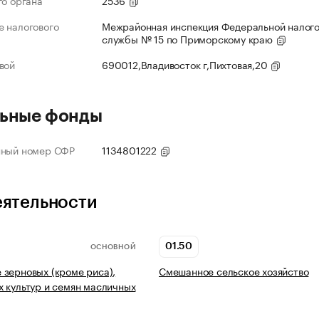
го органа
2536
 налогового
Межрайонная инспекция Федеральной налог
службы № 15 по Приморскому краю
вой
690012,Владивосток г,Пихтовая,20
ьные фонды
нный номер СФР
1134801222
еятельности
01.50
ОСНОВНОЙ
зерновых (кроме риса),
Смешанное сельское хозяйство
 культур и семян масличных