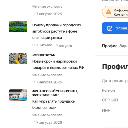
Мнение эксперта
Информац
7 августа 2026
Компания
Почему продажи городских
Управ
автобусов растут на фоне
стагнации рынка
РБК Бизнес
7 августа
Профиль
Виды
«МИЛЛЕНИУМ»
Новые сроки маркировки
Профи
товаров в новых регионах РФ
Мнение эксперта
Дата регистр
7 августа 2026
Регион
ФИНАНСОВЫЙ УНИВЕРСИТЕТ,
ФИНУНИВЕРСИТЕТ
ОГРНИП
Как управлять подушкой
безопасности
ИНН
Мнение эксперта
7 августа 2026