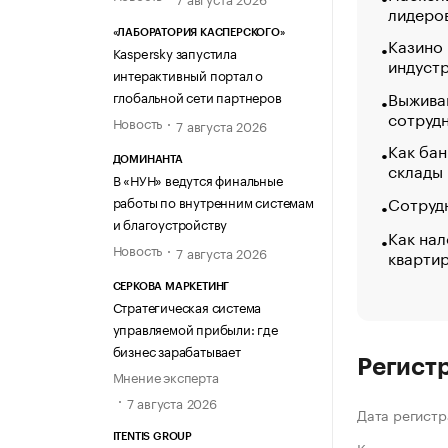
лидеро
«ЛАБОРАТОРИЯ КАСПЕРСКОГО»
Казино
Kaspersky запустила
индуст
интерактивный портал о
Выжива
глобальной сети партнеров
сотруд
Новость
7 августа 2026
Как бан
ДОМИНАНТА
склады
В «НУН» ведутся финальные
Сотрудн
работы по внутренним системам
и благоустройству
Как нал
Новость
7 августа 2026
кварти
СЕРКОВА МАРКЕТИНГ
Стратегическая система
управляемой прибыли: где
бизнес зарабатывает
Регист
Мнение эксперта
7 августа 2026
Дата регистр
ITENTIS GROUP