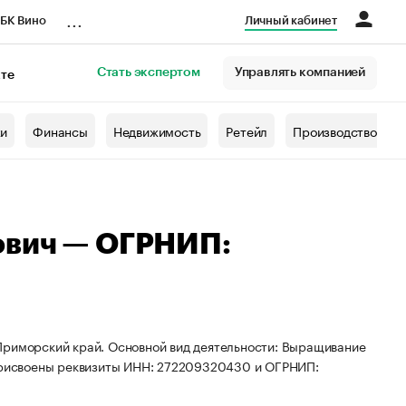
...
БК Вино
Личный кабинет
Стать экспертом
Управлять компанией
кте
азета
жи
Финансы
Недвижимость
Ретейл
Производство
ович — ОГРНИП:
Приморский край. Основной вид деятельности: Выращивание
 присвоены реквизиты ИНН: 272209320430 и ОГРНИП: