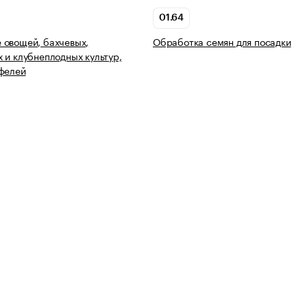
01.64
 овощей, бахчевых,
Обработка семян для посадки
 и клубнеплодных культур,
фелей