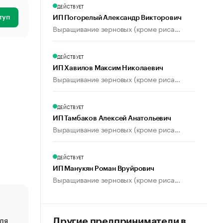
ДЕЙСТВУЕТ
туп
ИП Погорелый Александр Викторович
Выращивание зерновых (кроме риса...
ДЕЙСТВУЕТ
ИП Хавилов Максим Николаевич
Выращивание зерновых (кроме риса...
ДЕЙСТВУЕТ
ИП Тамбаков Алексей Анатольевич
Выращивание зерновых (кроме риса...
ДЕЙСТВУЕТ
ИП Манукян Роман Вруйрович
Выращивание зерновых (кроме риса...
ля
«От спорта тело стареет иначе». Как живет глава ко
Другие предприниматели в