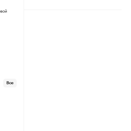
овой
Все