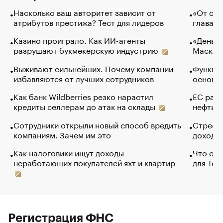
Насколько ваш авторитет зависит от
«От спо
атрибутов престижа? Тест для лидеров
глава к
Казино проиграло. Как ИИ-агенты
«Деньги
разрушают букмекерскую индустрию
Маск в 
Выживают сильнейших. Почему компании
Функции
избавляются от лучших сотрудников
основ э
Как банк Wildberries резко нарастил
ЕС раз
кредиты селлерам до атак на склады
нефти —
Сотрудники открыли новый способ вредить
Стресс 
компаниям. Зачем им это
доходов
Как налоговики ищут доходы
Что обв
неработающих покупателей яхт и квартир
для Tel
Регистрация ФНС