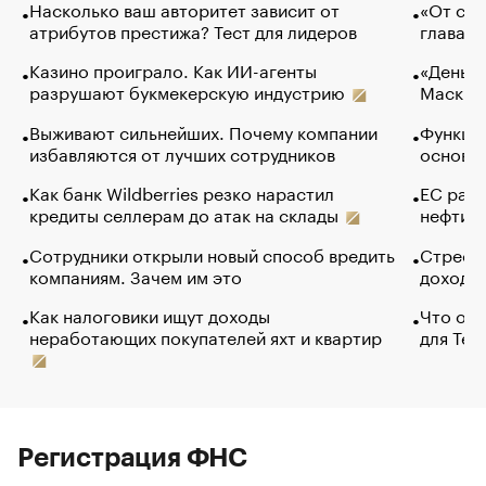
Насколько ваш авторитет зависит от
«От спо
атрибутов престижа? Тест для лидеров
глава к
Казино проиграло. Как ИИ-агенты
«Деньги
разрушают букмекерскую индустрию
Маск в 
Выживают сильнейших. Почему компании
Функции
избавляются от лучших сотрудников
основ э
Как банк Wildberries резко нарастил
ЕС раз
кредиты селлерам до атак на склады
нефти —
Сотрудники открыли новый способ вредить
Стресс 
компаниям. Зачем им это
доходов
Как налоговики ищут доходы
Что обв
неработающих покупателей яхт и квартир
для Tel
Регистрация ФНС