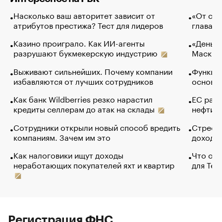
Насколько ваш авторитет зависит от
«От спо
атрибутов престижа? Тест для лидеров
глава к
Казино проиграло. Как ИИ-агенты
«Деньги
разрушают букмекерскую индустрию
Маск в 
Выживают сильнейших. Почему компании
Функции
избавляются от лучших сотрудников
основ э
Как банк Wildberries резко нарастил
ЕС раз
кредиты селлерам до атак на склады
нефти —
Сотрудники открыли новый способ вредить
Стресс 
компаниям. Зачем им это
доходов
Как налоговики ищут доходы
Что обв
неработающих покупателей яхт и квартир
для Tel
Регистрация ФНС