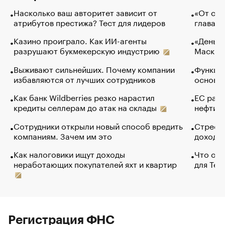
Насколько ваш авторитет зависит от
«От спо
атрибутов престижа? Тест для лидеров
глава к
Казино проиграло. Как ИИ-агенты
«Деньги
разрушают букмекерскую индустрию
Маск в 
Выживают сильнейших. Почему компании
Функции
избавляются от лучших сотрудников
основ э
Как банк Wildberries резко нарастил
ЕС раз
кредиты селлерам до атак на склады
нефти —
Сотрудники открыли новый способ вредить
Стресс 
компаниям. Зачем им это
доходов
Как налоговики ищут доходы
Что обв
неработающих покупателей яхт и квартир
для Tel
Регистрация ФНС