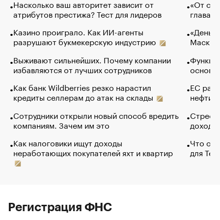
Насколько ваш авторитет зависит от
«От спо
атрибутов престижа? Тест для лидеров
глава к
Казино проиграло. Как ИИ-агенты
«Деньги
разрушают букмекерскую индустрию
Маск в 
Выживают сильнейших. Почему компании
Функции
избавляются от лучших сотрудников
основ э
Как банк Wildberries резко нарастил
ЕС раз
кредиты селлерам до атак на склады
нефти —
Сотрудники открыли новый способ вредить
Стресс 
компаниям. Зачем им это
доходов
Как налоговики ищут доходы
Что обв
неработающих покупателей яхт и квартир
для Tel
Регистрация ФНС