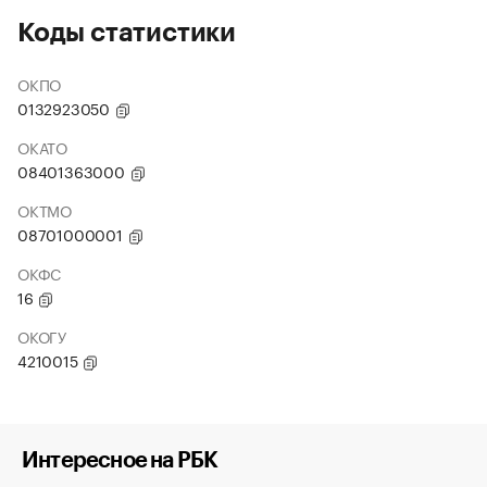
Коды статистики
ОКПО
0132923050
ОКАТО
08401363000
ОКТМО
08701000001
ОКФС
16
ОКОГУ
4210015
Интересное на РБК