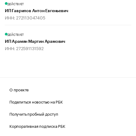
ДЕЙСТВУЕТ
ИП Гаврилов Антон Евгеньевич
ИНН: 272113047405
ДЕЙСТВУЕТ
ИП Арамян Мартин Арамович
ИНН: 272591131592
О проекте
Поделиться новостью на РБК
Получить пробный доступ
Корпоративная подписка РБК