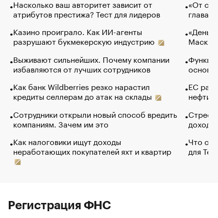
Насколько ваш авторитет зависит от
«От спо
атрибутов престижа? Тест для лидеров
глава к
Казино проиграло. Как ИИ-агенты
«Деньги
разрушают букмекерскую индустрию
Маск в 
Выживают сильнейших. Почему компании
Функции
избавляются от лучших сотрудников
основ э
Как банк Wildberries резко нарастил
ЕС раз
кредиты селлерам до атак на склады
нефти —
Сотрудники открыли новый способ вредить
Стресс 
компаниям. Зачем им это
доходов
Как налоговики ищут доходы
Что обв
неработающих покупателей яхт и квартир
для Tel
Регистрация ФНС