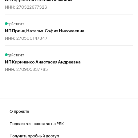
ИП Щербаков Евгений Павлович
ИНН: 270322677326
ДЕЙСТВУЕТ
ИП Принц Наталья-София Николаевна
ИНН: 270500147347
ДЕЙСТВУЕТ
ИП Кириченко Анастасия Андреевна
ИНН: 270905837765
О проекте
Поделиться новостью на РБК
Получить пробный доступ