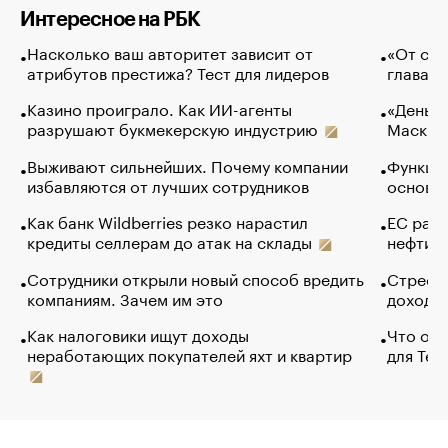
Интересное на РБК
Насколько ваш авторитет зависит от
«От спо
атрибутов престижа? Тест для лидеров
глава к
Казино проиграло. Как ИИ-агенты
«Деньги
разрушают букмекерскую индустрию
Маск в 
Выживают сильнейших. Почему компании
Функции
избавляются от лучших сотрудников
основ э
Как банк Wildberries резко нарастил
ЕС раз
кредиты селлерам до атак на склады
нефти —
Сотрудники открыли новый способ вредить
Стресс 
компаниям. Зачем им это
доходов
Как налоговики ищут доходы
Что обв
неработающих покупателей яхт и квартир
для Tel