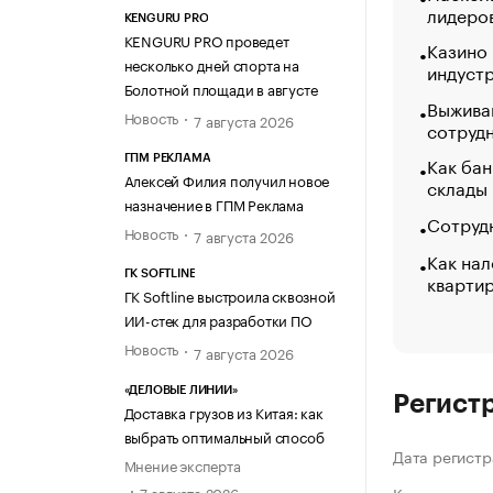
лидеро
KENGURU PRO
KENGURU PRO проведет
Казино
несколько дней спорта на
индуст
Болотной площади в августе
Выжива
Новость
7 августа 2026
сотруд
Как бан
ГПМ РЕКЛАМА
Алексей Филия получил новое
склады
назначение в ГПМ Реклама
Сотрудн
Новость
7 августа 2026
Как нал
ГК SOFTLINE
кварти
ГК Softline выстроила сквозной
ИИ-стек для разработки ПО
Новость
7 августа 2026
«ДЕЛОВЫЕ ЛИНИИ»
Регист
Доставка грузов из Китая: как
выбрать оптимальный способ
Дата регистр
Мнение эксперта
7 августа 2026