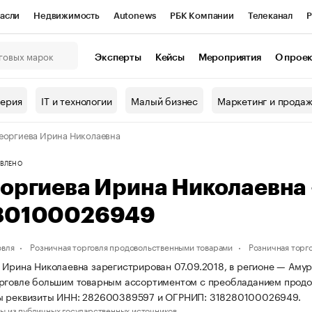
асли
Недвижимость
Autonews
РБК Компании
Телеканал
Р
К Курсы
РБК Life
Тренды
Визионеры
Национальные проекты
Эксперты
Кейсы
Мероприятия
О прое
онный клуб
Исследования
Кредитные рейтинги
Франшизы
Г
терия
IT и технологии
Малый бизнес
Маркетинг и прода
Проверка контрагентов
Политика
Экономика
Бизнес
еоргиева Ирина Николаевна
ы
ВЛЕНО
еоргиева Ирина Николаевна
80100026949
овля
Розничная торговля продовольственными товарами
Розничная торг
 Ирина Николаевна зарегистрирован 07.09.2018, в регионе — Амур
рговле большим товарным ассортиментом с преобладанием продов
ы реквизиты ИНН: 282600389597 и ОГРНИП: 318280100026949.
ы из публичных государственных источников.