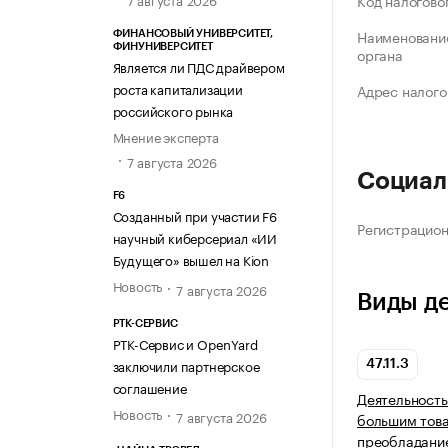
Код налогово
Наименование
ФИНАНСОВЫЙ УНИВЕРСИТЕТ,
ФИНУНИВЕРСИТЕТ
органа
Является ли ПДС драйвером
роста капитализации
Адрес налого
российского рынка
Мнение эксперта
7 августа 2026
Социал
F6
Созданный при участии F6
Регистрацио
научный киберсериал «ИИ
Будущего» вышел на Kion
Новость
7 августа 2026
Виды д
РТК-СЕРВИС
РТК-Сервис и OpenYard
заключили партнерское
47.11.3
соглашение
Деятельность
Новость
7 августа 2026
большим тов
преобладани