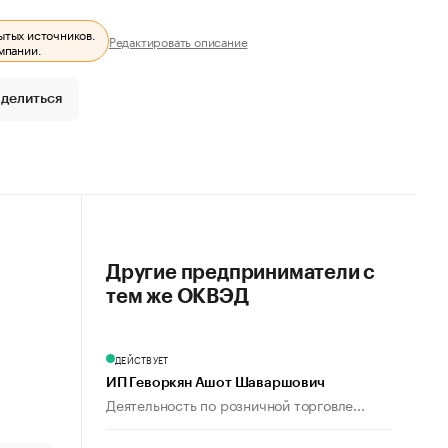
ытых источников.
Редактировать описание
мпании.
делиться
Другие предприниматели с
тем же ОКВЭД
ДЕЙСТВУЕТ
ИП Геворкян Ашот Шаваршович
Деятельность по розничной торговле...