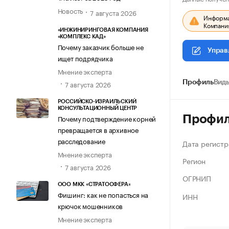
Новость
7 августа 2026
Информац
Компания
«ИНЖИНИРИНГОВАЯ КОМПАНИЯ
«КОМПЛЕКС КАД»
Почему заказчик больше не
Управ
ищет подрядчика
Мнение эксперта
Профиль
Виды
7 августа 2026
РОССИЙСКО-ИЗРАИЛЬСКИЙ
КОНСУЛЬТАЦИОННЫЙ ЦЕНТР
Профи
Почему подтверждение корней
превращается в архивное
расследование
Дата регистр
Мнение эксперта
Регион
7 августа 2026
ОГРНИП
ООО МКК «СТРАТОСФЕРА»
Фишинг: как не попасться на
ИНН
крючок мошенников
Мнение эксперта