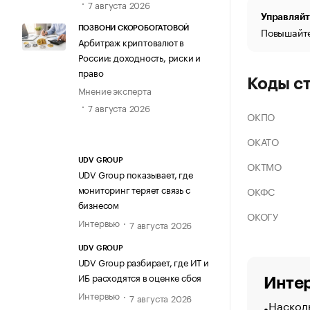
7 августа 2026
Управляйт
ПОЗВОНИ СКОРОБОГАТОВОЙ
Повышайте
Арбитраж криптовалют в
России: доходность, риски и
право
Коды с
Мнение эксперта
7 августа 2026
ОКПО
ОКАТО
UDV GROUP
ОКТМО
UDV Group показывает, где
мониторинг теряет связь с
ОКФС
бизнесом
ОКОГУ
Интервью
7 августа 2026
UDV GROUP
UDV Group разбирает, где ИТ и
ИБ расходятся в оценке сбоя
Интер
Интервью
7 августа 2026
Насколь