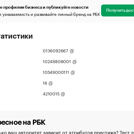
е профилем бизнеса и публикуйте новости
Получить дос
 узнаваемость и развивайте личный бренд на РБК
татистики
0136092667
10249808001
10549000111
16
4210015
есное на РБК
ко ваш авторитет зависит от атрибутов престижа? Тест д