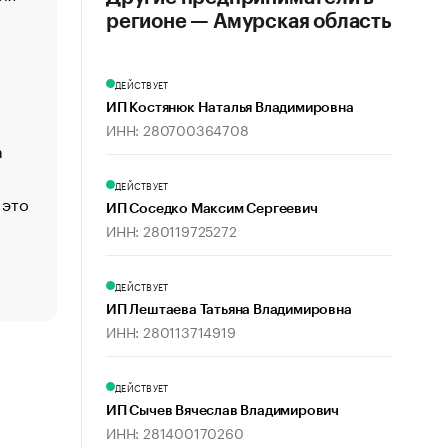
создавшей GTA
регионе — Амурская область
«Деньги будут не нужны»: что рассказал Маск в инт
Economist
ДЕЙСТВУЕТ
Функции менеджмента: пять ключевых основ эффект
ИП Костянюк Наталья Владимировна
управления
ИНН: 280700364708
а
ЕС разрешил конфискацию российской нефти — чем
Москва
ДЕЙСТВУЕТ
 это
Стресс обеспеченных людей: почему рост доходов 
ИП Соседко Максим Сергеевич
счастья
ИНН: 280119725272
Что обвинения против Павла Дурова значат для Tele
пользователей
ДЕЙСТВУЕТ
ИП Лештаева Татьяна Владимировна
ИНН: 280113714919
ДЕЙСТВУЕТ
ИП Сычев Вячеслав Владимирович
ИНН: 281400170260