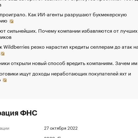
в
 проиграло. Как ИИ-агенты разрушают букмекерскую
рию
ют сильнейших. Почему компании избавляются от лучших
ников
к Wildberries резко нарастил кредиты селлерам до атак н
ики открыли новый способ вредить компаниям. Зачем им
оговики ищут доходы неработающих покупателей яхт и
р
рация ФНС
ации
27 октября 2022