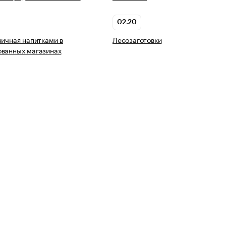
02.20
ничная напитками в
Лесозаготовки
ованных магазинах