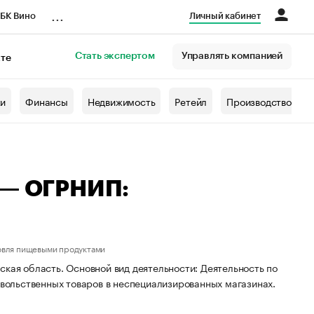
...
БК Вино
Личный кабинет
Стать экспертом
Управлять компанией
кте
азета
жи
Финансы
Недвижимость
Ретейл
Производство
 — ОГРНИП:
овля пищевыми продуктами
ская область. Основной вид деятельности: Деятельность по
ольственных товаров в неспециализированных магазинах.