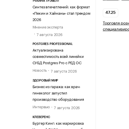
«ЧАЙНА ТРЭВЕЛ»
Синтез впечатлений: как формат
«Пекин и Хайнань» стал трендом
47.25
2026
Торговля роз
Мнение эксперта
специализир
7 августа 2026
POSTGRES PROFESSIONAL
Актуализирована
совместимость всей линейки
СУБД Postgres Pro с РЕД ОС
Новость
7 августа 2026
ЗДОРОВЫЙ МИР
Бизнес из гаража: как врач-
гинеколог запустил
производство оборудования
Интервью
7 августа 2026
КЛЕВЕРЕНС
Бургер Кинг: как маркировка