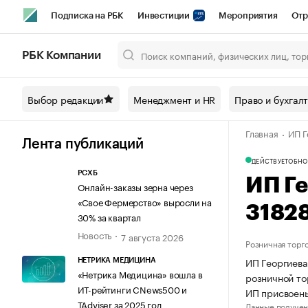
Подписка на РБК
Инвестиции
Мероприятия
Отр
Спорт
Школа управления РБК
РБК Образование
РБ
РБК Компании
Город
Стиль
Крипто
РБК Бизнес-среда
Дискусси
Выбор редакции
Менеджмент и HR
Право и бухгал
Спецпроекты СПб
Конференции СПб
Спецпроекты
Главная
ИП Г
Технологии и медиа
Финансы
Рынок наличной валют
Лента публикаций
ДЕЙСТВУЕТ
ОБНО
РСХБ
ИП Г
Онлайн-заказы зерна через
«Свое Фермерство» выросли на
3182
30% за квартал
Новость
7 августа 2026
Розничная торг
ИП Георгиева
НЕТРИКА МЕДИЦИНА
«Нетрика Медицина» вошла в
розничной то
ИТ-рейтинги CNews500 и
ИП присвоен
TAdviser за 2025 год
Данные получен