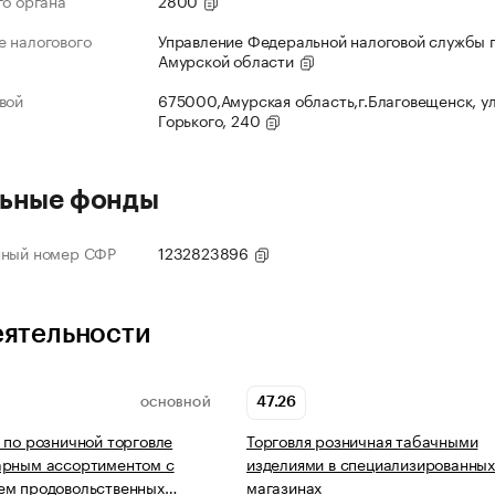
го органа
2800
 налогового
Управление Федеральной налоговой службы 
Амурской области
вой
675000,Амурская область,г.Благовещенск, ул
Горького, 240
ьные фонды
нный номер СФР
1232823896
еятельности
47.26
ОСНОВНОЙ
 по розничной торговле
Торговля розничная табачными
арным ассортиментом с
изделиями в специализированны
ем продовольственных…
магазинах