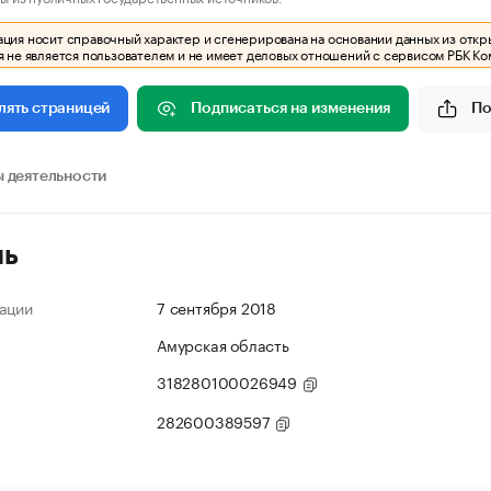
ия носит справочный характер и сгенерирована на основании данных из откр
 не является пользователем и не имеет деловых отношений с сервисом РБК Ко
Подписаться на изменения
По
лять страницей
 деятельности
ль
ации
7 сентября 2018
Амурская область
318280100026949
282600389597