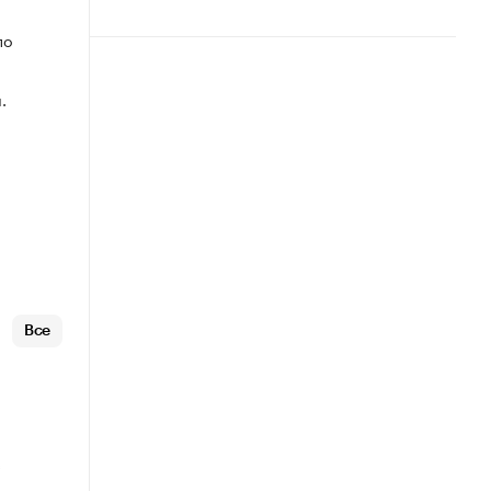
по
.
Все
х