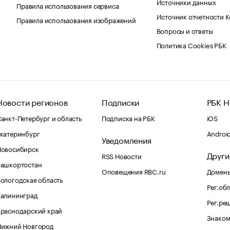
Источники данных
Правила использования сервиса
Источник отчетности 
Правила использования изображений
Вопросы и ответы
Политика Cookies РБК
Новости регионов
Подписки
РБК Н
анкт-Петербург и область
Подписка на РБК
iOS
катеринбург
Androi
Уведомления
Новосибирск
Други
RSS Новости
Башкортостан
Оповещения RBC.ru
Домены
ологодская область
Рег.об
Калининград
Рег.ре
раснодарский край
Знаком
Нижний Новгород