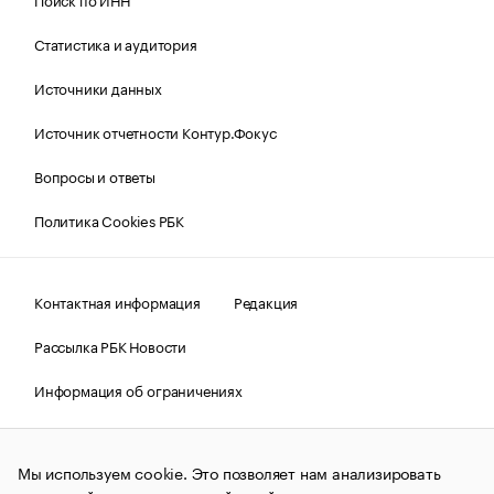
Статистика и аудитория
Источники данных
Источник отчетности Контур.Фокус
Вопросы и ответы
Политика Cookies РБК
Контактная информация
Редакция
Рассылка РБК Новости
Информация об ограничениях
Правовая информация
О соблюдении авторских прав
Мы используем cookie. Это позволяет нам анализировать
© АО «РОСБИЗНЕСКОНСАЛТИНГ»,
1995–2026.
Сообщения
и материалы информационного агентства «РБК»