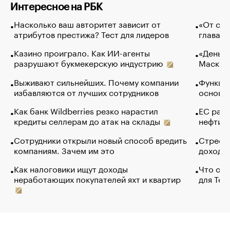
Интересное на РБК
Насколько ваш авторитет зависит от
«От спо
атрибутов престижа? Тест для лидеров
глава к
Казино проиграло. Как ИИ-агенты
«Деньги
разрушают букмекерскую индустрию
Маск в 
Выживают сильнейших. Почему компании
Функции
избавляются от лучших сотрудников
основ э
Как банк Wildberries резко нарастил
ЕС раз
кредиты селлерам до атак на склады
нефти —
Сотрудники открыли новый способ вредить
Стресс 
компаниям. Зачем им это
доходов
Как налоговики ищут доходы
Что обв
неработающих покупателей яхт и квартир
для Tel