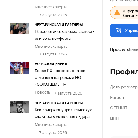
Мнение эксперта
Информац
7 августа 2026
Компания
ЧЕРТАРИНСКАЯ И ПАРТНЕРЫ
Психологическая безопасность
Управ
или зона комфорта
Мнение эксперта
Профиль
Виды
7 августа 2026
НО «СОЮЗЦЕМЕНТ»
Более 110 профессионалов
Профи
отмечены наградами НО
«СОЮЗЦЕМЕНТ»
Дата регистр
Новость
7 августа 2026
Регион
ЧЕРТАРИНСКАЯ И ПАРТНЕРЫ
ОГРНИП
Как измеряют управленческую
сложность мышления лидера
ИНН
Мнение эксперта
7 августа 2026