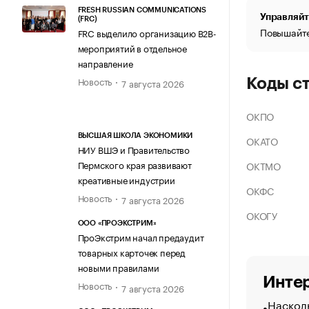
FRESH RUSSIAN COMMUNICATIONS
Управляйт
(FRC)
Повышайте
FRC выделило организацию B2B-
мероприятий в отдельное
направление
Новость
Коды с
7 августа 2026
ОКПО
ВЫСШАЯ ШКОЛА ЭКОНОМИКИ
ОКАТО
НИУ ВШЭ и Правительство
Пермского края развивают
ОКТМО
креативные индустрии
ОКФС
Новость
7 августа 2026
ОКОГУ
ООО «ПРОЭКСТРИМ»
ПроЭкстрим начал предаудит
товарных карточек перед
новыми правилами
Интер
Новость
7 августа 2026
Насколь