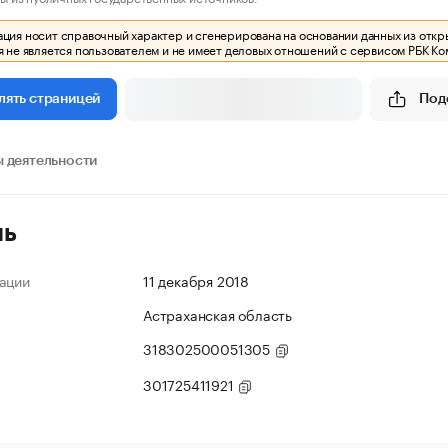
ия носит справочный характер и сгенерирована на основании данных из откр
 не является пользователем и не имеет деловых отношений с сервисом РБК Ко
Под
лять страницей
 деятельности
ль
ации
11 декабря 2018
Астраханская область
318302500051305
301725411921