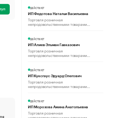
ДЕЙСТВУЕТ
туп
ИП Федотова Наталья Васильевна
Торговля розничная
непродовольственными товарами...
ДЕЙСТВУЕТ
ИП Алиев Эльман Гавказович
Торговля розничная
непродовольственными товарами...
ДЕЙСТВУЕТ
ИП Куксгаус Эдуард Олегович
Торговля розничная
непродовольственными товарами...
ДЕЙСТВУЕТ
ИП Морозова Амина Анатольевна
Торговля розничная
ля
«От спорта тело стареет иначе». Как живет глава ко
непродовольственными товарами...