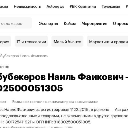
асли
Недвижимость
Autonews
РБК Компании
Телеканал
Р
К Курсы
РБК Life
Тренды
Визионеры
Национальные проекты
Эксперты
Кейсы
Мероприятия
О прое
онный клуб
Исследования
Кредитные рейтинги
Франшизы
Г
терия
IT и технологии
Малый бизнес
Маркетинг и прода
Проверка контрагентов
Политика
Экономика
Бизнес
бубекеров Наиль Фаикович
ы
ВЛЕНО
бубекеров Наиль Фаикович
02500051305
овля
Розничная торговля в специализированных магазинах
в Наиль Фаикович зарегистрирован 11.12.2018, в регионе — Астрах
продовольственными товарами, не включенными в другие группиро
Н: 301725411921 и ОГРНИП: 318302500051305.
ы из публичных государственных источников.