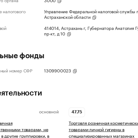
го органа
3000
 налогового
Управление Федеральной налоговой службы 
Астраханской области
вой
414014, Астрахань г, Губернатора Анатолия 
пр-кт, д 10
ьные фонды
нный номер СФР
1309900023
еятельности
47.75
ОСНОВНОЙ
ничная
Торговля розничная косметическ
твенными товарами, не
товарами личной гигиены в
в другие группировки, в
специализированных магазинах