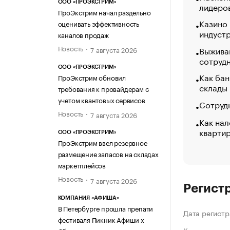
ООО «ПРОЭКСТРИМ»
лидеро
ПроЭкстрим начал раздельно
Казино
оценивать эффективность
индуст
каналов продаж
Новость
Выжива
7 августа 2026
сотруд
ООО «ПРОЭКСТРИМ»
Как бан
ПроЭкстрим обновил
склады
требования к провайдерам с
учетом квантовых сервисов
Сотрудн
Новость
7 августа 2026
Как нал
кварти
ООО «ПРОЭКСТРИМ»
ПроЭкстрим ввел резервное
размещение запасов на складах
маркетплейсов
Новость
7 августа 2026
Регист
КОМПАНИЯ «АФИША»
В Петербурге прошла препати
Дата регистр
фестиваля Пикник Афиши х