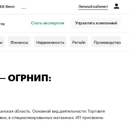
...
БК Вино
Личный кабинет
Стать экспертом
Управлять компанией
кте
азета
жи
Финансы
Недвижимость
Ретейл
Производство
 — ОГРНИП:
анская область. Основной вид деятельности: Торговля
вки, в специализированных магазинах. ИП присвоены