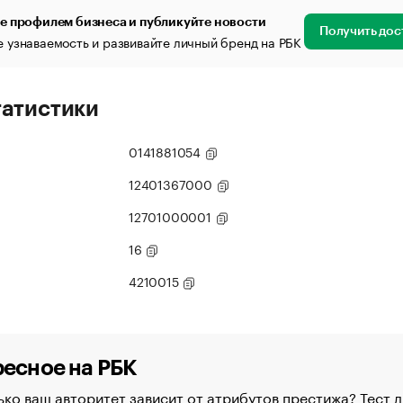
е профилем бизнеса и публикуйте новости
Получить дос
 узнаваемость и развивайте личный бренд на РБК
татистики
0141881054
12401367000
12701000001
16
4210015
есное на РБК
ко ваш авторитет зависит от атрибутов престижа? Тест д