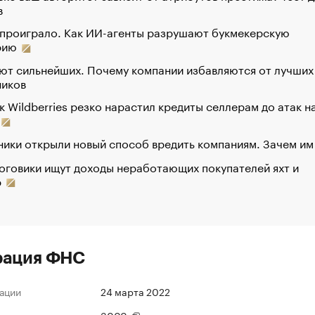
в
 проиграло. Как ИИ-агенты разрушают букмекерскую
рию
ют сильнейших. Почему компании избавляются от лучших
ников
к Wildberries резко нарастил кредиты селлерам до атак н
ики открыли новый способ вредить компаниям. Зачем им
оговики ищут доходы неработающих покупателей яхт и
р
рация ФНС
ации
24 марта 2022