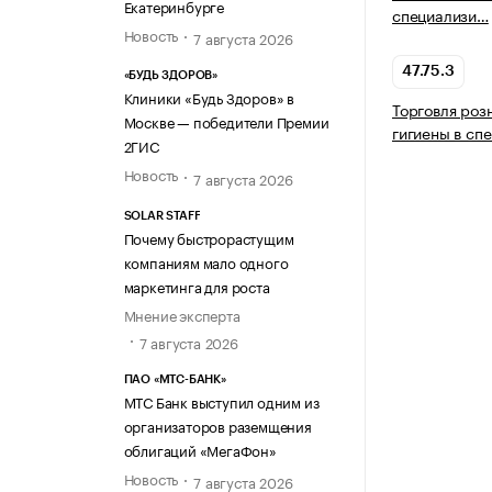
Екатеринбурге
специализи…
Новость
7 августа 2026
47.75.3
«БУДЬ ЗДОРОВ»
Клиники «Будь Здоров» в
Торговля роз
Москве — победители Премии
гигиены в сп
2ГИС
Новость
7 августа 2026
SOLAR STAFF
Почему быстрорастущим
компаниям мало одного
маркетинга для роста
Мнение эксперта
7 августа 2026
ПАО «МТС-БАНК»
МТС Банк выступил одним из
организаторов раземщения
облигаций «МегаФон»
Новость
7 августа 2026