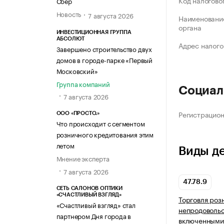
Код налогово
Сбер
Новость
7 августа 2026
Наименование
органа
ИНВЕСТИЦИОННАЯ ГРУППА
АБСОЛЮТ
Адрес налого
Завершено строительство двух
домов в городе-парке «Первый
Московский»
Группа компаний
Социал
7 августа 2026
Регистрацио
ООО «ПРОСТО.»
Что происходит с сегментом
розничного кредитования этим
летом
Виды д
Мнение эксперта
7 августа 2026
47.78.9
СЕТЬ САЛОНОВ ОПТИКИ
«СЧАСТЛИВЫЙ ВЗГЛЯД»
Торговля роз
«Счастливый взгляд» стал
непродовольс
партнером Дня города в
включенными 