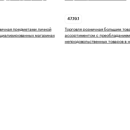
47.19.1
ничная предметами личной
Торговля розничная большим то
ециализированных магазинах
ассортиментом с преобладание
непродовольственных товаров в 