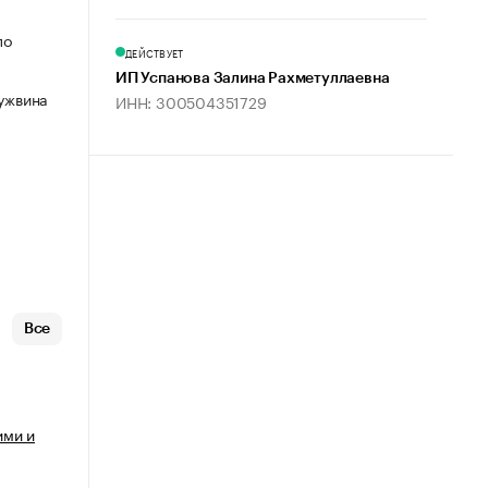
по
ДЕЙСТВУЕТ
ИП Успанова Залина Рахметуллаевна
Гужвина
ИНН: 300504351729
Все
ими и