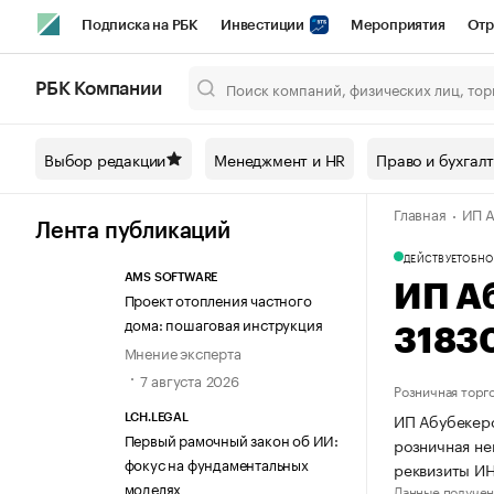
Подписка на РБК
Инвестиции
Мероприятия
Отр
Спорт
Школа управления РБК
РБК Образование
РБ
РБК Компании
Город
Стиль
Крипто
РБК Бизнес-среда
Дискусси
Выбор редакции
Менеджмент и HR
Право и бухгал
Спецпроекты СПб
Конференции СПб
Спецпроекты
Главная
ИП А
Технологии и медиа
Финансы
Рынок наличной валют
Лента публикаций
ДЕЙСТВУЕТ
ОБНО
AMS SOFTWARE
ИП А
Проект отопления частного
дома: пошаговая инструкция
3183
Мнение эксперта
7 августа 2026
Розничная торг
ИП Абубекеро
LCH.LEGAL
Первый рамочный закон об ИИ:
розничная не
фокус на фундаментальных
реквизиты ИН
моделях
Данные получен