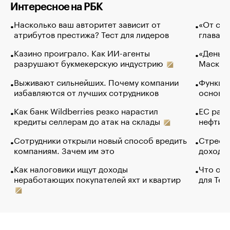
Интересное на РБК
Насколько ваш авторитет зависит от
«От спо
атрибутов престижа? Тест для лидеров
глава к
Казино проиграло. Как ИИ-агенты
«Деньги
разрушают букмекерскую индустрию
Маск в 
Выживают сильнейших. Почему компании
Функции
избавляются от лучших сотрудников
основ э
Как банк Wildberries резко нарастил
ЕС раз
кредиты селлерам до атак на склады
нефти —
Сотрудники открыли новый способ вредить
Стресс 
компаниям. Зачем им это
доходов
Как налоговики ищут доходы
Что обв
неработающих покупателей яхт и квартир
для Tel