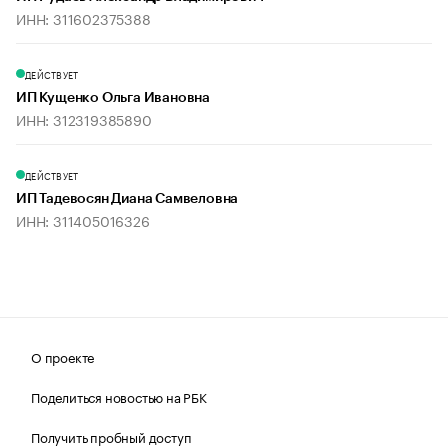
ИНН: 311602375388
ДЕЙСТВУЕТ
ИП Кущенко Ольга Ивановна
ИНН: 312319385890
ДЕЙСТВУЕТ
ИП Тадевосян Диана Самвеловна
ИНН: 311405016326
О проекте
Поделиться новостью на РБК
Получить пробный доступ