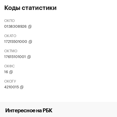
Коды статистики
ОКПО
0138308926
ОКАТО
17215501000
ОКТМО
17615101001
ОКФС
16
ОКОГУ
4210015
Интересное на РБК