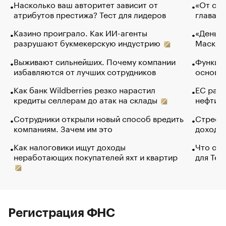
Насколько ваш авторитет зависит от
«От спо
атрибутов престижа? Тест для лидеров
глава к
Казино проиграло. Как ИИ-агенты
«Деньги
разрушают букмекерскую индустрию
Маск в 
Выживают сильнейших. Почему компании
Функции
избавляются от лучших сотрудников
основ э
Как банк Wildberries резко нарастил
ЕС раз
кредиты селлерам до атак на склады
нефти —
Сотрудники открыли новый способ вредить
Стресс 
компаниям. Зачем им это
доходов
Как налоговики ищут доходы
Что обв
неработающих покупателей яхт и квартир
для Tel
Регистрация ФНС