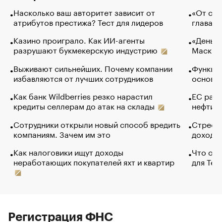
Насколько ваш авторитет зависит от
«От спо
атрибутов престижа? Тест для лидеров
глава к
Казино проиграло. Как ИИ-агенты
«Деньги
разрушают букмекерскую индустрию
Маск в 
Выживают сильнейших. Почему компании
Функции
избавляются от лучших сотрудников
основ э
Как банк Wildberries резко нарастил
ЕС раз
кредиты селлерам до атак на склады
нефти —
Сотрудники открыли новый способ вредить
Стресс 
компаниям. Зачем им это
доходов
Как налоговики ищут доходы
Что обв
неработающих покупателей яхт и квартир
для Tel
Регистрация ФНС