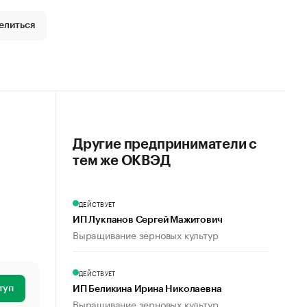
елиться
Другие предприниматели с
тем же ОКВЭД
ДЕЙСТВУЕТ
ИП Лукпанов Сергей Мажитович
Выращивание зерновых культур
ДЕЙСТВУЕТ
туп
ИП Беликина Ирина Николаевна
Выращивание зерновых культур