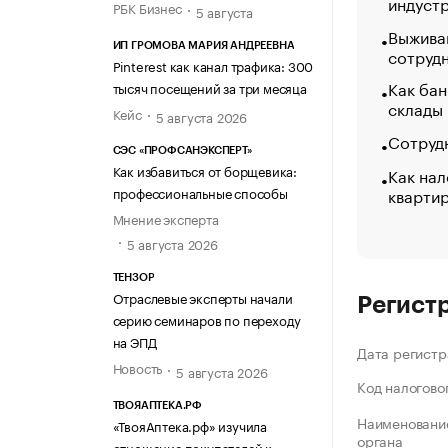
индуст
РБК Бизнес
5 августа
Выжива
ИП ГРОМОВА МАРИЯ АНДРЕЕВНА
сотруд
Pinterest как канал трафика: 300
Как бан
тысяч посещений за три месяца
склады
Кейс
5 августа 2026
Сотрудн
СЭС «ПРОФСАНЭКСПЕРТ»
Как избавиться от борщевика:
Как нал
кварти
профессиональные способы
Мнение эксперта
5 августа 2026
ТЕНЗОР
Отраслевые эксперты начали
Регист
серию семинаров по переходу
на ЭПД
Дата регистр
Новость
5 августа 2026
Код налогово
ТВОЯАПТЕКА.РФ
Наименование
«ТвояАптека.рф» изучила
органа
отношение покупателей к