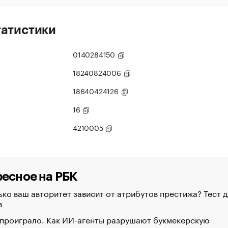
татистики
0140284150
18240824006
18640424126
16
4210005
есное на РБК
ко ваш авторитет зависит от атрибутов престижа? Тест д
в
 проиграло. Как ИИ-агенты разрушают букмекерскую