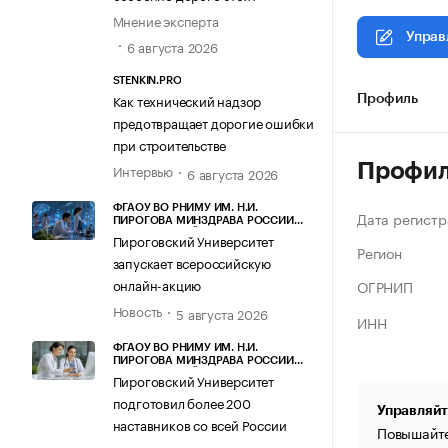
Мнение эксперта
Управ
6 августа 2026
STENKIN.PRO
Как технический надзор
Профиль
предотвращает дорогие ошибки
при строительстве
Профи
Интервью
6 августа 2026
ФГАОУ ВО РНИМУ ИМ. Н.И.
Дата регистр
ПИРОГОВА МИНЗДРАВА РОССИИ
(ПИРОГОВСКИЙ УНИВЕРСИТЕТ)
Пироговский Университет
Регион
запускает всероссийскую
онлайн-акцию
ОГРНИП
Новость
5 августа 2026
ИНН
ФГАОУ ВО РНИМУ ИМ. Н.И.
ПИРОГОВА МИНЗДРАВА РОССИИ
(ПИРОГОВСКИЙ УНИВЕРСИТЕТ)
Пироговский Университет
подготовил более 200
Управляйт
наставников со всей России
Повышайте