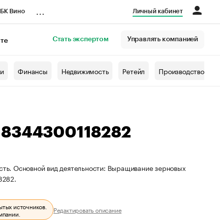
...
БК Вино
Личный кабинет
Стать экспертом
Управлять компанией
кте
азета
жи
Финансы
Недвижимость
Ретейл
Производство
18344300118282
асть. Основной вид деятельности: Выращивание зерновых
8282.
ытых источников.
Редактировать описание
мпании.