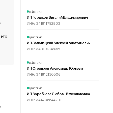
Economist
Функции менеджмента: пять ключевых основ эффект
ДЕЙСТВУЕТ
управления
ИП Горшков Виталий Владимирович
а
ЕС разрешил конфискацию российской нефти — чем
ИНН: 341811792803
Москва
 это
Стресс обеспеченных людей: почему рост доходов 
ДЕЙСТВУЕТ
счастья
ИП Запалацкий Алексей Анатольевич
Что обвинения против Павла Дурова значат для Tele
ИНН: 340101348359
пользователей
ДЕЙСТВУЕТ
ИП Столяров Александр Юрьевич
ИНН: 341812130506
ДЕЙСТВУЕТ
ИП Воробьева Любовь Вячеславовна
ИНН: 344705544201
о