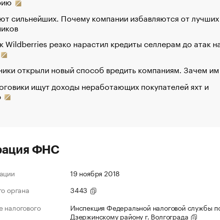
рию
ют сильнейших. Почему компании избавляются от лучших
ников
к Wildberries резко нарастил кредиты селлерам до атак н
ики открыли новый способ вредить компаниям. Зачем им
оговики ищут доходы неработающих покупателей яхт и
р
рация ФНС
ации
19 ноября 2018
го органа
3443
 налогового
Инспекция Федеральной налоговой службы п
Дзержинскому району г. Волгограда