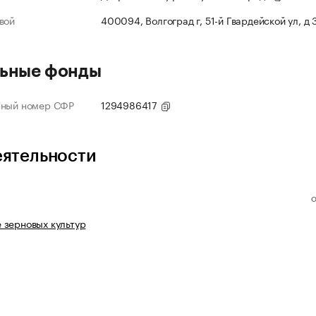
вой
400094, Волгоград г, 51-й Гвардейской ул, д
ьные фонды
нный номер СФР
1294986417
еятельности
 зерновых культур