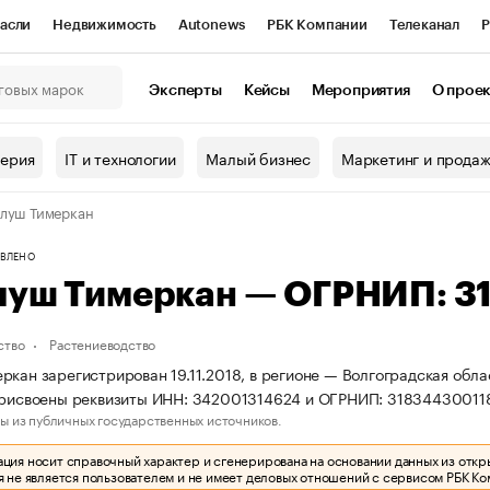
асли
Недвижимость
Autonews
РБК Компании
Телеканал
Р
К Курсы
РБК Life
Тренды
Визионеры
Национальные проекты
Эксперты
Кейсы
Мероприятия
О прое
онный клуб
Исследования
Кредитные рейтинги
Франшизы
Г
терия
IT и технологии
Малый бизнес
Маркетинг и прода
Проверка контрагентов
Политика
Экономика
Бизнес
луш Тимеркан
ы
ВЛЕНО
луш Тимеркан — ОГРНИП: 3
ство
Растениеводство
ркан зарегистрирован 19.11.2018, в регионе — Волгоградская обл
присвоены реквизиты ИНН: 342001314624 и ОГРНИП: 31834430011
ы из публичных государственных источников.
ия носит справочный характер и сгенерирована на основании данных из откр
 не является пользователем и не имеет деловых отношений с сервисом РБК Ко