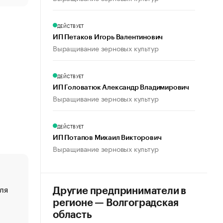
ДЕЙСТВУЕТ
ИП Петаков Игорь Валентинович
Выращивание зерновых культур
ДЕЙСТВУЕТ
ИП Головатюк Александр Владимирович
Выращивание зерновых культур
ДЕЙСТВУЕТ
ИП Потапов Михаил Викторович
Выращивание зерновых культур
ля
«От спорта тело стареет иначе». Как живет глава ко
Другие предприниматели в
создавшей GTA
регионе — Волгоградская
«Деньги будут не нужны»: что рассказал Маск в инт
область