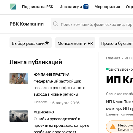
Подписка на РБК
Инвестиции
Мероприятия
Отр
Спорт
Школа управления РБК
РБК Образование
РБ
РБК Компании
Город
Стиль
Крипто
РБК Бизнес-среда
Дискусси
Выбор редакции
Менеджмент и HR
Право и бухгал
Спецпроекты СПб
Конференции СПб
Спецпроекты
Главная
ИП К
Технологии и медиа
Финансы
Рынок наличной валют
Лента публикаций
ДЕЙСТВУЕТ
ОБНО
КОМПАНИЯ ПРАКТИКА
ИП К
Федеральный застройщик
назвал секрет эффективного
Сельское хозяй
выхода в новые регионы
ИП Клуш Тиме
Новость
6 августа 2026
культур. ИП 
Данные получен
МЕДИКАПРО
Ошибки руководителей в
Информац
проектных продажах, которые
Компания
особенно дорого стоят