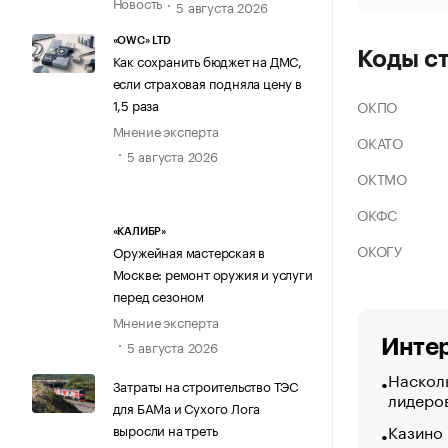
Новость
5 августа 2026
«OWC» LTD
Коды с
Как сохранить бюджет на ДМС,
если страховая подняла цену в
1,5 раза
ОКПО
Мнение эксперта
ОКАТО
5 августа 2026
ОКТМО
ОКФС
«КАЛИБР»
ОКОГУ
Оружейная мастерская в
Москве: ремонт оружия и услуги
перед сезоном
Мнение эксперта
Интер
5 августа 2026
Насколь
Затраты на строительство ТЭС
лидеро
для БАМа и Сухого Лога
Казино
выросли на треть