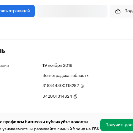
Под
лять страницей
ль
ации
19 ноября 2018
Волгоградская область
318344300118282
342001314624
е профилем бизнеса и публикуйте новости
Получить дос
 узнаваемость и развивайте личный бренд на РБК