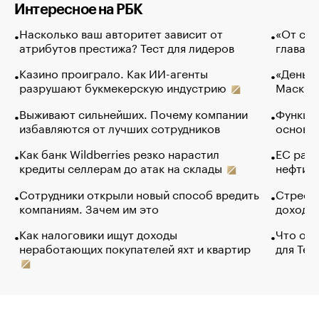
Интересное на РБК
Насколько ваш авторитет зависит от
«От спо
атрибутов престижа? Тест для лидеров
глава к
Казино проиграло. Как ИИ-агенты
«Деньги
разрушают букмекерскую индустрию
Маск в 
Выживают сильнейших. Почему компании
Функции
избавляются от лучших сотрудников
основ э
Как банк Wildberries резко нарастил
ЕС раз
кредиты селлерам до атак на склады
нефти —
Сотрудники открыли новый способ вредить
Стресс 
компаниям. Зачем им это
доходов
Как налоговики ищут доходы
Что обв
неработающих покупателей яхт и квартир
для Tel