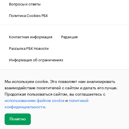
Вопросы и ответы
Политика Cookies РБК
Контактная информация
Редакция
Рассылка РБК Новости
Информация об ограничениях
Правовая информация
О соблюдении авторских прав
Мы используем cookie. Это позволяет нам анализировать
© АО «РОСБИЗНЕСКОНСАЛТИНГ»,
1995–2026.
Сообщения
и материалы информационного агентства «РБК»
взаимодействие посетителей с сайтом и делать его лучше.
(зарегистрировано Федеральной службой по надзору в сфере
Продолжая пользоваться сайтом, вы соглашаетесь с
связи, информационных технологий и массовых
использованием файлов cookie
и
политикой
коммуникаций (Роскомнадзор) 09.12.2015 за номером ИА
№ФС77-63848) сопровождаются пометкой «РБК». Отдельные
конфиденциальности
.
публикации могут содержать информацию,
не предназначенную для пользователей
до 18 лет.
companycardsfeedback@rbc.ru
Понятно
Добавить
Главное
Эксперты
Кейсы
Мероприятия