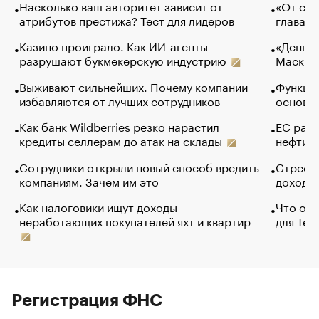
Насколько ваш авторитет зависит от
«От спо
атрибутов престижа? Тест для лидеров
глава к
Казино проиграло. Как ИИ-агенты
«Деньги
разрушают букмекерскую индустрию
Маск в 
Выживают сильнейших. Почему компании
Функции
избавляются от лучших сотрудников
основ э
Как банк Wildberries резко нарастил
ЕС раз
кредиты селлерам до атак на склады
нефти —
Сотрудники открыли новый способ вредить
Стресс 
компаниям. Зачем им это
доходов
Как налоговики ищут доходы
Что обв
неработающих покупателей яхт и квартир
для Tel
Регистрация ФНС