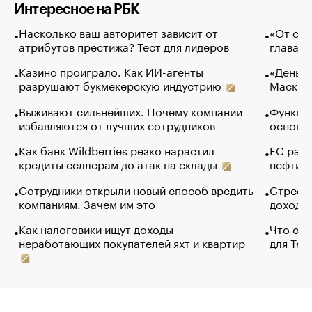
Интересное на РБК
Насколько ваш авторитет зависит от
«От спо
атрибутов престижа? Тест для лидеров
глава к
Казино проиграло. Как ИИ-агенты
«Деньги
разрушают букмекерскую индустрию
Маск в 
Выживают сильнейших. Почему компании
Функции
избавляются от лучших сотрудников
основ э
Как банк Wildberries резко нарастил
ЕС раз
кредиты селлерам до атак на склады
нефти —
Сотрудники открыли новый способ вредить
Стресс 
компаниям. Зачем им это
доходов
Как налоговики ищут доходы
Что обв
неработающих покупателей яхт и квартир
для Tel