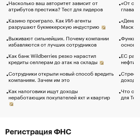
Насколько ваш авторитет зависит от
«От спо
атрибутов престижа? Тест для лидеров
глава к
Казино проиграло. Как ИИ-агенты
«Деньги
разрушают букмекерскую индустрию
Маск в 
Выживают сильнейших. Почему компании
Функции
избавляются от лучших сотрудников
основ э
Как банк Wildberries резко нарастил
ЕС раз
кредиты селлерам до атак на склады
нефти —
Сотрудники открыли новый способ вредить
Стресс 
компаниям. Зачем им это
доходов
Как налоговики ищут доходы
Что обв
неработающих покупателей яхт и квартир
для Tel
Регистрация ФНС