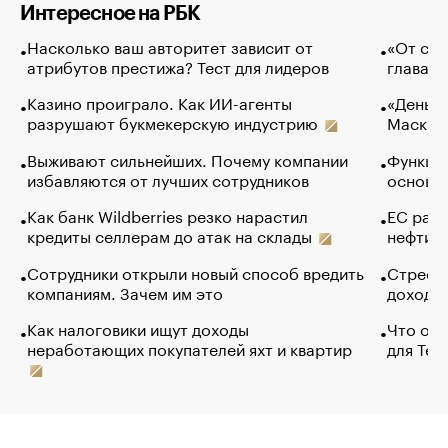
Интересное на РБК
Насколько ваш авторитет зависит от
«От спо
атрибутов престижа? Тест для лидеров
глава к
Казино проиграло. Как ИИ-агенты
«Деньги
разрушают букмекерскую индустрию
Маск в 
Выживают сильнейших. Почему компании
Функции
избавляются от лучших сотрудников
основ э
Как банк Wildberries резко нарастил
ЕС раз
кредиты селлерам до атак на склады
нефти —
Сотрудники открыли новый способ вредить
Стресс 
компаниям. Зачем им это
доходов
Как налоговики ищут доходы
Что обв
неработающих покупателей яхт и квартир
для Tel