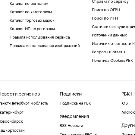
Справка по сервису
Каталог по регионам
Поиск по ОГРН
Каталог по категориям
Поиск по ИНН
Каталог торговых марок
Статистика и аудитори
Каталог ИП по регионам
Источники данных
Правила использования сервиса
Источник отчетности 
Правила использования изображений
Вопросы и ответы
Политика Cookies РБК
Новости регионов
Подписки
РБК Н
анкт-Петербург и область
Подписка на РБК
iOS
катеринбург
Androi
Уведомления
Новосибирск
Други
RSS Новости
Башкортостан
Оповещения RBC.ru
Домены