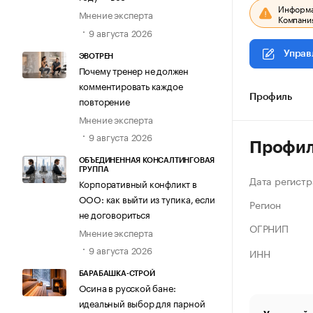
Информац
Мнение эксперта
Компания
9 августа 2026
Управ
ЭВОТРЕН
Почему тренер не должен
комментировать каждое
Профиль
повторение
Мнение эксперта
9 августа 2026
Профи
ОБЪЕДИНЕННАЯ КОНСАЛТИНГОВАЯ
ГРУППА
Дата регистр
Корпоративный конфликт в
ООО: как выйти из тупика, если
Регион
не договориться
ОГРНИП
Мнение эксперта
9 августа 2026
ИНН
БАРАБАШКА-СТРОЙ
Осина в русской бане:
идеальный выбор для парной