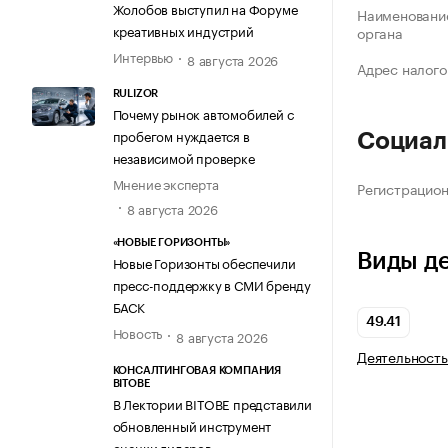
Жолобов выступил на Форуме
Наименование
креативных индустрий
органа
Интервью
8 августа 2026
Адрес налого
RULIZOR
Почему рынок автомобилей с
пробегом нуждается в
Социал
независимой проверке
Мнение эксперта
Регистрацио
8 августа 2026
«НОВЫЕ ГОРИЗОНТЫ»
Виды д
Новые Горизонты обеспечили
пресс-поддержку в СМИ бренду
БАСК
49.41
Новость
8 августа 2026
Деятельность
КОНСАЛТИНГОВАЯ КОМПАНИЯ
BITOBE
В Лектории BITOBE представили
обновленный инструмент
оценки лидеров