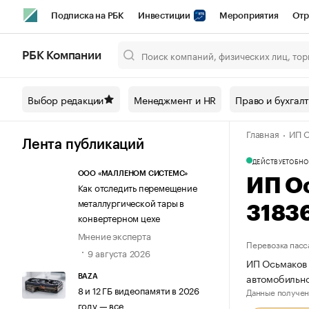
Подписка на РБК
Инвестиции
Мероприятия
Отр
Спорт
Школа управления РБК
РБК Образование
РБ
РБК Компании
Город
Стиль
Крипто
РБК Бизнес-среда
Дискусси
Выбор редакции
Менеджмент и HR
Право и бухгал
Спецпроекты СПб
Конференции СПб
Спецпроекты
Главная
ИП О
Технологии и медиа
Финансы
Рынок наличной валют
Лента публикаций
ДЕЙСТВУЕТ
ОБНО
ООО «МАЛЛЕНОМ СИСТЕМС»
ИП О
Как отследить перемещение
металлургической тары в
3183
конвертерном цехе
Мнение эксперта
Перевозка пасс
9 августа 2026
ИП Осьмаков 
автомобильно
BAZA
8 и 12 ГБ видеопамяти в 2026
Данные получен
году — все