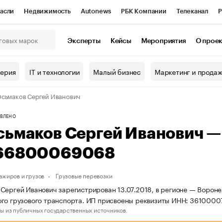
асли
Недвижимость
Autonews
РБК Компании
Телеканал
Р
К Курсы
РБК Life
Тренды
Визионеры
Национальные проекты
Эксперты
Кейсы
Мероприятия
О прое
онный клуб
Исследования
Кредитные рейтинги
Франшизы
Г
терия
IT и технологии
Малый бизнес
Маркетинг и прода
Проверка контрагентов
Политика
Экономика
Бизнес
сьмаков Сергей Иванович
ы
ВЛЕНО
сьмаков Сергей Иванович 
66800069068
ажиров и грузов
Грузовые перевозки
Сергей Иванович зарегистрирован 13.07.2018, в регионе — Вороне
го грузового транспорта. ИП присвоены реквизиты ИНН: 361000
ы из публичных государственных источников.