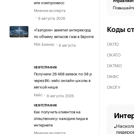
Управляйт
или компромисс
Повышайте
Мнение эксперта
9 августа 2026
Коды с
«Газпром» заметил антирекорд
по объему запасов газа в Европе
ОКПО
РБК Бизнес
8 августа
ОКАТО
ОКТМО
НЕФТЕТРАФИК
Получили 26 468 заявок по 38 р
ОКФС
через ВК: кейс онлайн-школы в
ОКОГУ
мягкой нише
Кейс
8 августа 2026
НЕФТЕТРАФИК
Как получить клиентов на
Интер
спецтехнику: находим лиды в
Насколь
интернете
лидеро
Мнение эксперта