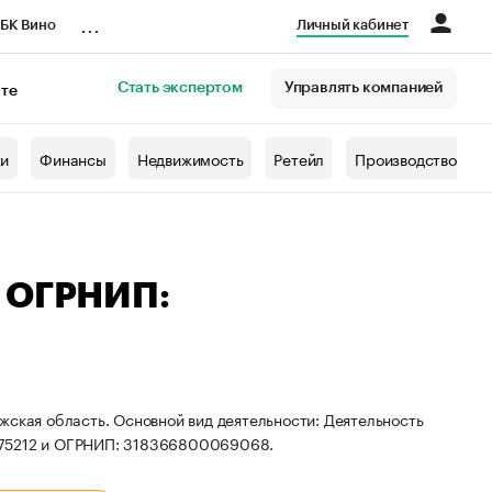
...
БК Вино
Личный кабинет
Стать экспертом
Управлять компанией
кте
азета
жи
Финансы
Недвижимость
Ретейл
Производство
— ОГРНИП:
жская область. Основной вид деятельности: Деятельность
075212 и ОГРНИП: 318366800069068.