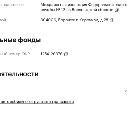
 налогового
Межрайонная инспекция Федеральной налог
службы № 12 по Воронежской области
вой
394006, Воронеж г, Кирова ул, д 28
ьные фонды
нный номер СФР
1254126376
еятельности
 автомобильного грузового транспорта