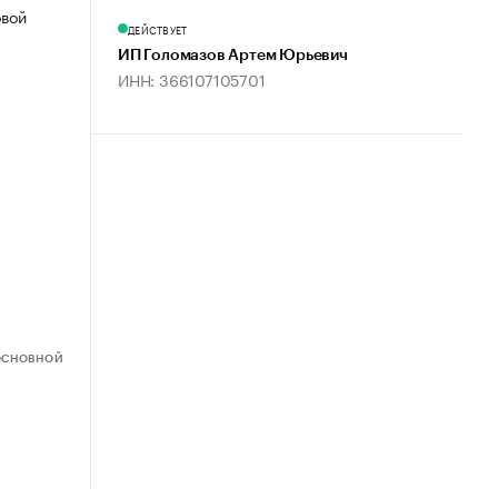
овой
ДЕЙСТВУЕТ
ИП Голомазов Артем Юрьевич
ИНН: 366107105701
ОСНОВНОЙ