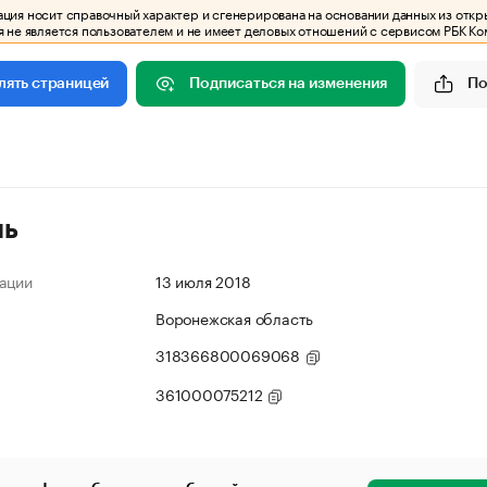
ия носит справочный характер и сгенерирована на основании данных из откр
 не является пользователем и не имеет деловых отношений с сервисом РБК Ко
Подписаться на изменения
По
лять страницей
ль
ации
13 июля 2018
Воронежская область
318366800069068
361000075212