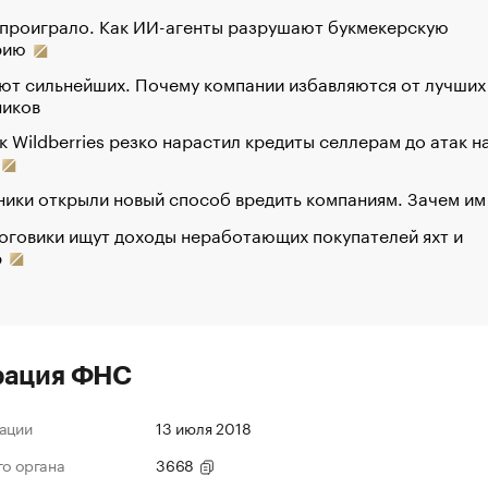
 проиграло. Как ИИ-агенты разрушают букмекерскую
рию
ют сильнейших. Почему компании избавляются от лучших
ников
к Wildberries резко нарастил кредиты селлерам до атак н
ики открыли новый способ вредить компаниям. Зачем им
оговики ищут доходы неработающих покупателей яхт и
р
рация ФНС
ации
13 июля 2018
го органа
3668